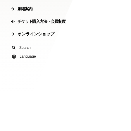
劇場案内
会員制度
劇場使用申込
チケット購入方法・会員制度
有料オンライ
オンラインショップ
U24(アンダー2
Search
友の会
Language