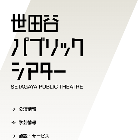
公演情報
学芸情報
施設・サ
劇場案内
チケット
チケット購入方
公演情報
学芸情報
施設・サービ
劇場案内
主催公演ライ
学芸プログラ
世田谷パブリ
館長ご挨拶
オンラインチ
公演カレンダ
学芸プログラ
シアタートラ
芸術監督ご挨
公演情報
チケットセン
学芸情報
チケット発売
学芸刊行物
アクセス
沿革
転売行為の禁
施設・サービス
公演アーカイ
鑑賞サポート
協賛・協力