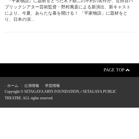
『平家物語』に題材をとった木下順二の不朽の名作が、世田谷パ
ブリックシアター芸術監督・野村萬斎による新演出、新キャスト
により、今夏、あらたな幕を開ける！ 「平家物語」に題材をと
り、日本の演...
PAGE TOP
ホーム
公演情報
学芸情報
Copyright © SETAGAYA ARTS FOUNDATION／SETAGAYA PUBLIC
THEATRE. ALL rights reserved.