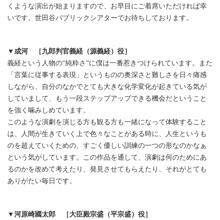
くような演出が始まりますので、お早目にご着席いただければ幸
いです。世田谷パブリックシアターでお待ちしております。
▼成河 ［九郎判官義経（源義経）役］
義経という人物の“純粋さ”に僕は一番惹きつけられています。また
「言葉に従事する表現」というものの奥深さと難しさを日々痛感
しながら、自分のなかでとても大きな化学変化が起きている気が
していまして、もう一段ステップアップできる機会だということ
を強く噛みしめています。
このような演劇を演じる方も観る方も一緒になって体験すること
は、人間が生きていく上で色々なことがある時に、人生というも
のを超えていくための、すごく優しい訓練の一つの形なのかなぁ
という気がしています。この作品を通して、演劇は何のためにあ
るのかを改めて考えたり、発見させてもらえたり、それがとても
ありがたい毎日です。
▼河原崎國太郎 ［大臣殿宗盛（平宗盛）役］