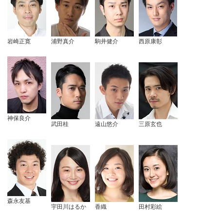
岩崎正寛
浦野真介
駒井健介
西原康彰
神保良介
武田桂
遠山悠介
三原玄也
森永友基
宇田川はるか
香織
田村彩絵