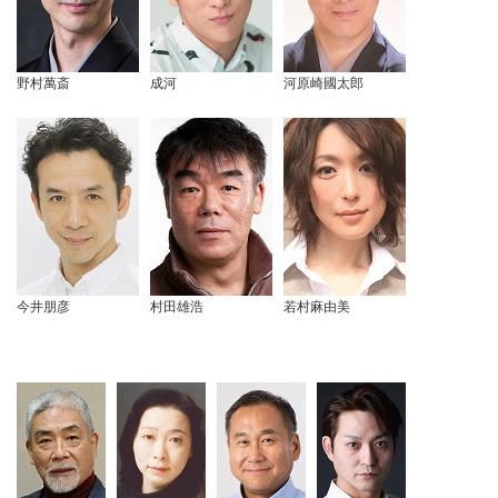
野村萬斎
成河
河原崎國太郎
今井朋彦
村田雄浩
若村麻由美