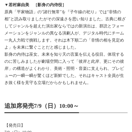
▼若村麻由美 ［影身の内侍役］
原典「平家物語」の“諸行無常”を『子午線の祀り』では“非情の
相”と読み取りましたがその深遠さを思い知りました。古典に根ざ
してジャンルを超えた演出家ならではの新演出は、群読とフォー
メーションをジャンルの異なる演劇人が、デジタル時代にチーム
一丸人力戦で挑戦します。それは木下順二の「非情の相を見定め
よ」を未来に繋ぐことだと感じました。
影身の内侍は巫女。未来を知り天の言葉を伝える役目。体現する
のに苦しみましたが劇場空間に入って「彼岸と此岸、更にその彼
岸」の構造がよくわかり、美術・照明・音楽に支えられ、プレビ
ューの一瞬一瞬が驚くほど新鮮でした。それはキャスト全員が生
き抜く様を見守る立場だからかもしれません。
追加席発売7/9（日）10:00～
【発売日】