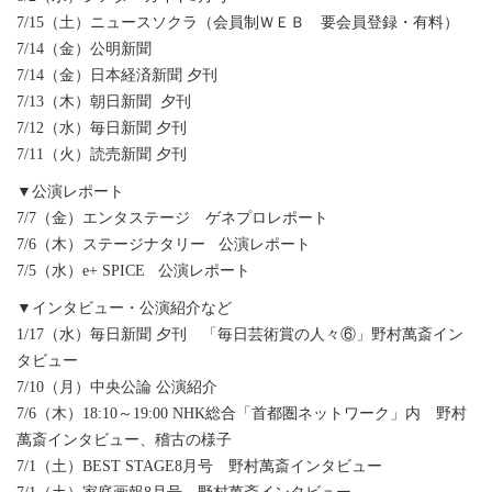
7/15（土）ニュースソクラ（会員制ＷＥＢ 要会員登録・有料）
7/14（金）公明新聞
7/14（金）日本経済新聞 夕刊
7/13（木）朝日新聞 夕刊
7/12（水）毎日新聞 夕刊
7/11（火）読売新聞 夕刊
▼公演レポート
7/7（金）エンタステージ ゲネプロレポート
7/6（木）ステージナタリー 公演レポート
7/5（水）e+ SPICE 公演レポート
▼インタビュー・公演紹介など
1/17（水）毎日新聞 夕刊 「毎日芸術賞の人々⑥」野村萬斎イン
タビュー
7/10（月）中央公論 公演紹介
7/6（木）18:10～19:00 NHK総合「首都圏ネットワーク」内 野村
萬斎インタビュー、稽古の様子
7/1（土）BEST STAGE8月号 野村萬斎インタビュー