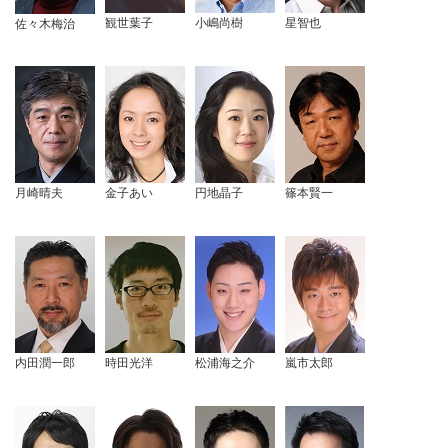
観世葉子
小嶋尚樹
星智也
佐々木梅治
月崎晴夫
金子あい
円地晶子
篠本賢一
内田潤一郎
時田光洋
松浦海之介
嵐市太郎