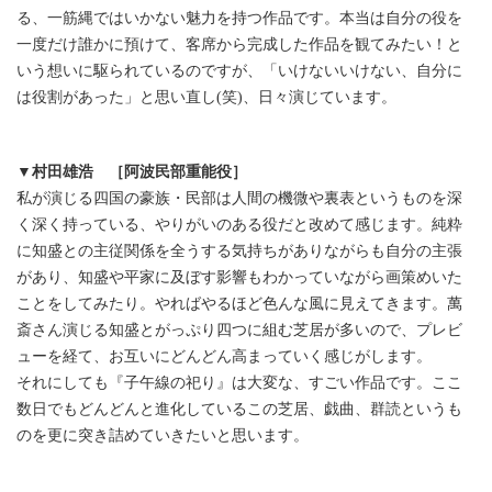
る、一筋縄ではいかない魅力を持つ作品です。本当は自分の役を
一度だけ誰かに預けて、客席から完成した作品を観てみたい！と
いう想いに駆られているのですが、「いけないいけない、自分に
は役割があった」と思い直し(笑)、日々演じています。
▼村田雄浩 ［阿波民部重能役］
私が演じる四国の豪族・民部は人間の機微や裏表というものを深
く深く持っている、やりがいのある役だと改めて感じます。純粋
に知盛との主従関係を全うする気持ちがありながらも自分の主張
があり、知盛や平家に及ぼす影響もわかっていながら画策めいた
ことをしてみたり。やればやるほど色んな風に見えてきます。萬
斎さん演じる知盛とがっぷり四つに組む芝居が多いので、プレビ
ューを経て、お互いにどんどん高まっていく感じがします。
それにしても『子午線の祀り』は大変な、すごい作品です。ここ
数日でもどんどんと進化しているこの芝居、戯曲、群読というも
のを更に突き詰めていきたいと思います。