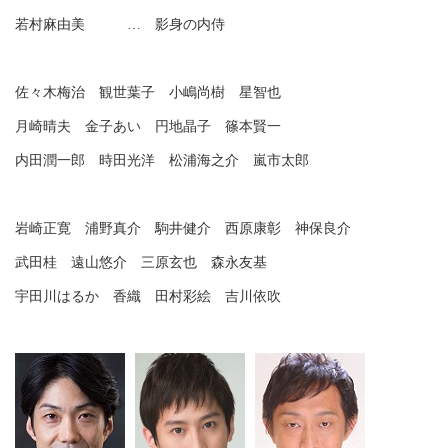
若村麻由美 … 影身の内侍
佐々木梅治 観世葉子 小嶋尚樹 星智也
月崎晴夫 金子あい 円地晶子 篠本賢一
内田潤一郎 時田光洋 松浦海之介 嵐市太郎
岩崎正寛 浦野真介 駒井健介 西原康彰 神保良介
武田桂 遠山悠介 三原玄也 森永友基
宇田川はるか 香織 田村彩絵 吉川依吹