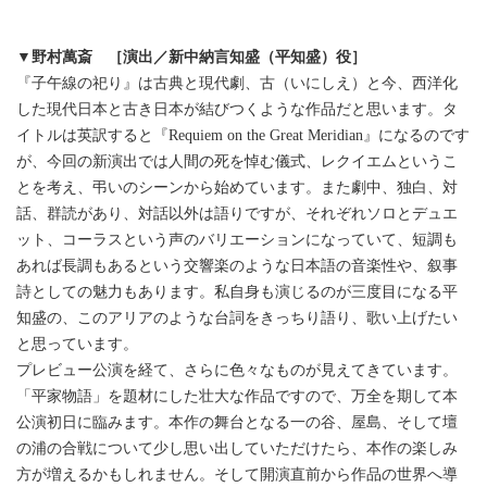
▼野村萬斎 ［演出／新中納言知盛（平知盛）役］
『子午線の祀り』は古典と現代劇、古（いにしえ）と今、西洋化
した現代日本と古き日本が結びつくような作品だと思います。タ
イトルは英訳すると『Requiem on the Great Meridian』になるのです
が、今回の新演出では人間の死を悼む儀式、レクイエムというこ
とを考え、弔いのシーンから始めています。また劇中、独白、対
話、群読があり、対話以外は語りですが、それぞれソロとデュエ
ット、コーラスという声のバリエーションになっていて、短調も
あれば長調もあるという交響楽のような日本語の音楽性や、叙事
詩としての魅力もあります。私自身も演じるのが三度目になる平
知盛の、このアリアのような台詞をきっちり語り、歌い上げたい
と思っています。
プレビュー公演を経て、さらに色々なものが見えてきています。
「平家物語」を題材にした壮大な作品ですので、万全を期して本
公演初日に臨みます。本作の舞台となる一の谷、屋島、そして壇
の浦の合戦について少し思い出していただけたら、本作の楽しみ
方が増えるかもしれません。そして開演直前から作品の世界へ導