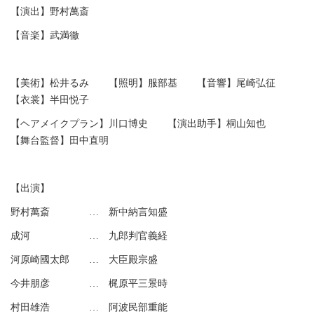
【演出】野村萬斎
【音楽】武満徹
【美術】松井るみ 【照明】服部基 【音響】尾崎弘征
【衣裳】半田悦子
【ヘアメイクプラン】川口博史 【演出助手】桐山知也
【舞台監督】田中直明
【出演】
野村萬斎 … 新中納言知盛
成河 … 九郎判官義経
河原崎國太郎 … 大臣殿宗盛
今井朋彦 … 梶原平三景時
村田雄浩 … 阿波民部重能