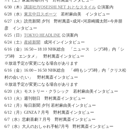
7/1（土）家庭画報8月号 野村萬斎インタビュー
6/30（木）
講談社JYOSEISHI.NET おとなスタイル
公演案内
6/28（水）
東京中日スポーツ
若村麻由美 インタビュー
6/27（火）読売新聞 夕刊 野村萬斎×成河×河原崎國太郎×今井朋
彦 インタビュー
6/25（日）
TOKYO HEADLINE
公演案内
6/24（土）
産経新聞
成河インインタビュー
6/16（金）16:50～18:10 NHK総合 「ニュース シブ5時」内「シ
ブ5時 エンタメ」 野村萬斎インタビュー
※放送予定が変更になる場合があります
6/16（金）16:00～16:50 NHK総合 「4時もシブ5時」内「クリス松
村の会いたい」 野村萬斎インタビュー
※放送予定が変更になる場合があります
6/20（火）モストリー・クラシック 若村麻由美インタビュー
6/13（火）週刊朝日 野村萬斎インタビュー
6/12（月）毎日新聞 夕刊 若村麻由美インタビュー
6/12（月）GINZA７月号 野村萬斎インタビュー
6/7（水）悲劇喜劇７月号 野村萬斎インタビュー
6/7（水）大人のおしゃれ手帖7月号 野村萬斎インタビュー