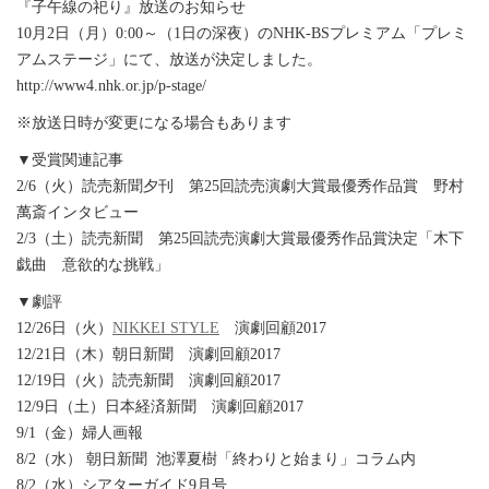
『子午線の祀り』放送のお知らせ
10月2日（月）0:00～（1日の深夜）のNHK‐BSプレミアム「プレミ
アムステージ」にて、放送が決定しました。
http://www4.nhk.or.jp/p-stage/
※放送日時が変更になる場合もあります
▼受賞関連記事
2/6（火）読売新聞夕刊 第25回読売演劇大賞最優秀作品賞 野村
萬斎インタビュー
2/3（土）読売新聞 第25回読売演劇大賞最優秀作品賞決定「木下
戯曲 意欲的な挑戦」
▼劇評
12/26日（火）
NIKKEI STYLE
演劇回顧2017
12/21日（木）朝日新聞 演劇回顧2017
12/19日（火）読売新聞 演劇回顧2017
12/9日（土）日本経済新聞 演劇回顧2017
9/1（金）婦人画報
8/2（水） 朝日新聞 池澤夏樹「終わりと始まり」コラム内
8/2（水）シアターガイド9月号