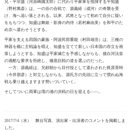
兄・平宗盛（河原崎國太郎）に代わり平家軍を指揮する平知盛
（野村萬斎）は、一の谷の合戦で、源義経（成河）の奇襲を受
け、海へ追い落とされる。以来、武将となって初めて自分に疑い
をもちつつ、知盛は舞姫・影身の内侍（若村麻由美）を和平のた
め京へ遣わそうとする。
平家を支える四国の豪族・阿波民部重能（村田雄浩）は、三種の
神器を楯に主戦論を唱え、知盛を立てて新しい日本国の存立を画
策しようとする。知盛は平家滅亡を予感しながらも、後白河法皇
の過酷な要求を拒絶し、徹底抗戦の道を選ぶのだった。
一方、源義経は、兄頼朝から目付役として遣わされた梶原景時
（今井朋彦）と対立しながらも、源氏方の先頭に立って慣れぬ海
戦も乗り越えますます勢いづいていく。
そしてついに両軍は壇の浦の決戦の日を迎える――。
2017/7/4（水） 舞台写真、演出家・出演者のコメントを掲載しま
した。