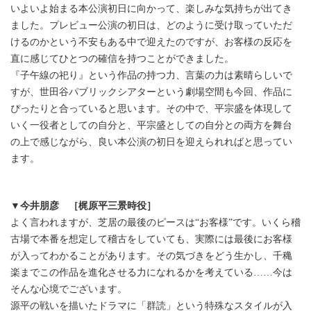
いよいよ始まる本公演初日に向かって、楽しみな気持ちが出てき
ました。プレビュー公演の初日は、どのように受け取っていただ
けるのかという不安もある中で迎えたのですが、お客様の反応を
直に感じてひとつの確信を持つことができました。
『子午線の祀り』という作品の持つ力、言葉の力は素晴らしいで
すが、世田谷パブリックシアターという劇場空間も今回、作品に
ぴったりと合っていると思います。その中で、平宗盛を体現して
いく一役者としての自分と、平宗盛としての自分との両方を舞台
の上で感じながら、良い本公演の初日を迎えられればと思ってい
ます。
▼今井朋彦 ［梶原平三景時役］
よく言われますが、芝居の最後のピースは“お客様”です。いくら稽
古場で本番を想定して稽古をしていても、実際には最後にお客様
が入ってわかることがあります。その気づきをどう生かし、千穐
楽までこの作品を進化させる力になれるかを考えている……今は
そんな心境でございます。
源平の戦いを描いたドラマに「群読」という特殊なスタイルが入