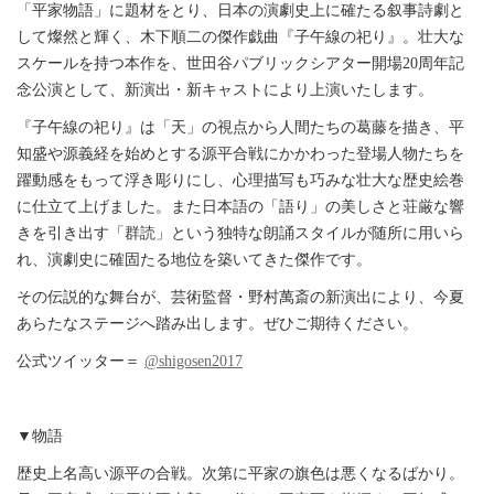
「平家物語」に題材をとり、日本の演劇史上に確たる叙事詩劇と
して燦然と輝く、木下順二の傑作戯曲『子午線の祀り』。壮大な
スケールを持つ本作を、世田谷パブリックシアター開場20周年記
念公演として、新演出・新キャストにより上演いたします。
『子午線の祀り』は「天」の視点から人間たちの葛藤を描き、平
知盛や源義経を始めとする源平合戦にかかわった登場人物たちを
躍動感をもって浮き彫りにし、心理描写も巧みな壮大な歴史絵巻
に仕立て上げました。また日本語の「語り」の美しさと荘厳な響
きを引き出す「群読」という独特な朗誦スタイルが随所に用いら
れ、演劇史に確固たる地位を築いてきた傑作です。
その伝説的な舞台が、芸術監督・野村萬斎の新演出により、今夏
あらたなステージへ踏み出します。ぜひご期待ください。
公式ツイッター＝
@shigosen2017
▼物語
歴史上名高い源平の合戦。次第に平家の旗色は悪くなるばかり。