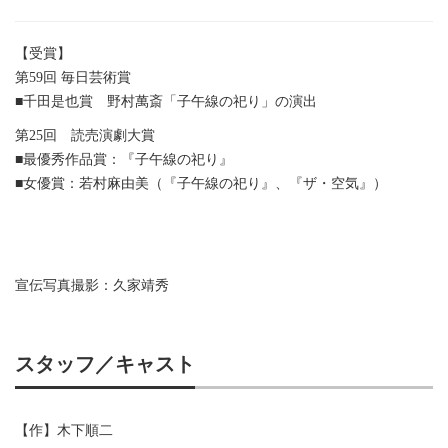
【受賞】
第59回 毎日芸術賞
■千田是也賞 野村萬斎「子午線の祀り」の演出
第25回 読売演劇大賞
■最優秀作品賞：『子午線の祀り』
■女優賞：若村麻由美（『子午線の祀り』、『ザ・空気』）
宣伝写真撮影：久家靖秀
スタッフ／キャスト
【作】木下順二