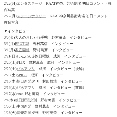
2/22(月)
エンタステージ
KAAT神奈川芸術劇場 初日コメント・舞
台写真
2/22(月)
ステージナタリー
KAAT神奈川芸術劇場 初日コメント・
舞台写真
▼インタビュー
3/5(金)大人のおしゃれ手帖 野村萬斎 インタビュー
3/1(月)
BRUTUS
野村萬斎 インタビュー
3/1(月)
家庭画報
野村萬斎 インタビュー
2/21(日)しんぶん赤旗日曜版 成河 インタビュー
2/20(土)FLIX 野村萬斎、成河 インタビュー
2/20(土)
ぴあアプリ
成河 インタビュー（後編）
2/20(土)
SPICE
成河 インタビュー
2/18(木)朝日新聞夕刊 村田雄浩 インタビュー
2/17(水)
ぴあアプリ
成河 インタビュー（前編）
2/17(水)anan 野村萬斎 インタビュー
2/4(木)
朝日新聞夕刊
野村萬斎 インタビュー
1/30(土)中国新聞 野村萬斎 インタビュー
1/26(火)読売新聞夕刊 野村萬斎 インタビュー