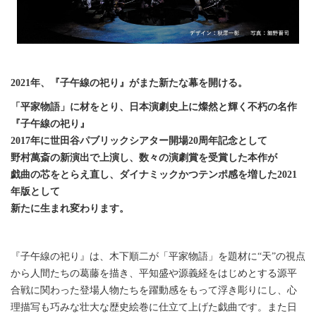
2021年、『子午線の祀り』がまた新たな幕を開ける。
「平家物語」に材をとり、日本演劇史上に燦然と輝く不朽の名作
『子午線の祀り』
2017年に世田谷パブリックシアター開場20周年記念として
野村萬斎の新演出で上演し、数々の演劇賞を受賞した本作が
戯曲の芯をとらえ直し、ダイナミックかつテンポ感を増した2021
年版として
新たに生まれ変わります。
『子午線の祀り』は、木下順二が「平家物語」を題材に“天”の視点
から人間たちの葛藤を描き、平知盛や源義経をはじめとする源平
合戦に関わった登場人物たちを躍動感をもって浮き彫りにし、心
理描写も巧みな壮大な歴史絵巻に仕立て上げた戯曲です。また日