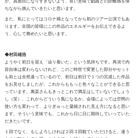
が、真面目になりすぎないよう、良い意味で戯曲との距離感を保
ちながら挑んでいきたいと思います。
また、私にとってはコロナ禍となってから初のツアー公演でもあ
ります。全国の皆様にこの作品のエネルギーをお伝えできるよ
う、心して務めたいと思います。
◆村田雄浩
ようやく初日を迎え「辿り着いた」という気持ちです。再演で内
容自体は変わらないけれど、このご時世で変更した部分やセット
も前とは全然違っているので、初日は初日で１つの完成した作品
をお見せしましたが、これからももっと色々なことができると思
っています。萬斎さんもきっとこれで満足はしていないでしょう
し（笑）、これからどういう風になるか。会場によっては空間の
使い方も変わって、よりぎゅっと凝縮された見え方になると思い
ます。そういう意味でも、これから日に日に期待していっていた
だきたいです。
１回でなく、もしよろしければ２回３回観ていただけると、違う