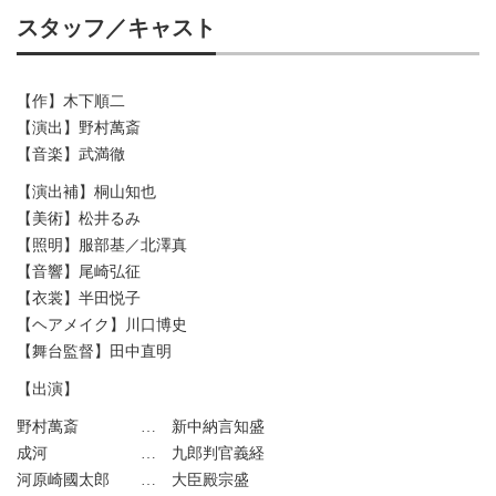
スタッフ／キャスト
【作】木下順二
【演出】野村萬斎
【音楽】武満徹
【演出補】桐山知也
【美術】松井るみ
【照明】服部基／北澤真
【音響】尾崎弘征
【衣裳】半田悦子
【ヘアメイク】川口博史
【舞台監督】田中直明
【出演】
野村萬斎 … 新中納言知盛
成河 … 九郎判官義経
河原崎國太郎 … 大臣殿宗盛