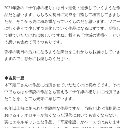
2021年版の『子午線の祀り』は日々進化・進歩していくような作
品だと思います。もちろん初日に完成を目指して稽古してきまし
たが、そこから更に積み重なっていくものだと思います。ツアー
に行く先々で少しずつ進化していく作品になるはずです。期待し
て観ていただければ嬉しいですね。我々も「地域の皆様へ」とい
う想いも含めて伺うつもりです。
皆様の明日の活力になるような舞台をこれからもお届けしていき
ますので、存分にお楽しみください。
◆吉見一豊
木下順二さんの作品に出演させていただくのは初めてです。その
中でももはや伝説の作品とも言える『子午線の祀り』に出演でき
たことを、とても光栄に感じています。
40年以上前に創られた実験的な作品ですが、当時と比べ演劇界に
おけるイデオロギーが無くなった現代においても古くならない、
実にエネルギッシュな作品。「平家物語」がベースではあります