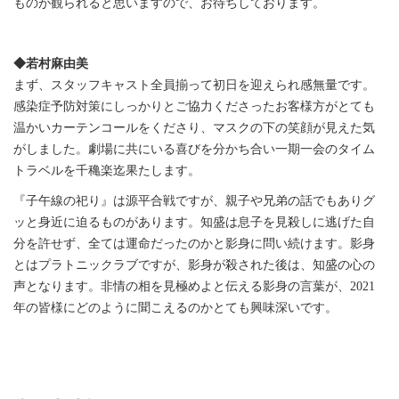
ものが観られると思いますので、お待ちしております。
◆若村麻由美
まず、スタッフキャスト全員揃って初日を迎えられ感無量です。
感染症予防対策にしっかりとご協力くださったお客様方がとても
温かいカーテンコールをくださり、マスクの下の笑顔が見えた気
がしました。劇場に共にいる喜びを分かち合い一期一会のタイム
トラベルを千穐楽迄果たします。
『子午線の祀り』は源平合戦ですが、親子や兄弟の話でもありグ
ッと身近に迫るものがあります。知盛は息子を見殺しに逃げた自
分を許せず、全ては運命だったのかと影身に問い続けます。影身
とはプラトニックラブですが、影身が殺された後は、知盛の心の
声となります。非情の相を見極めよと伝える影身の言葉が、2021
年の皆様にどのように聞こえるのかとても興味深いです。