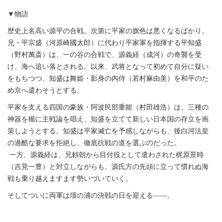
▼物語
歴史上名高い源平の合戦。次第に平家の旗色は悪くなるばかり。
兄・平宗盛（河原崎國太郎）に代わり平家軍を指揮する平知盛
（野村萬斎）は、一の谷の合戦で、源義経（成河）の奇襲を受
け、海へ追い落とされる。以来、武将となって初めて自分に疑い
をもちつつ、知盛は舞姫・影身の内侍（若村麻由美）を和平のた
め京へ遣わそうとする。
平家を支える四国の豪族・阿波民部重能（村田雄浩）は、三種の
神器を楯に主戦論を唱え、知盛を立てて新しい日本国の存立を画
策しようとする。知盛は平家滅亡を予感しながらも、後白河法皇
の過酷な要求を拒絶し、徹底抗戦の道を選ぶのだった。
一方、源義経は、兄頼朝から目付役として遣わされた梶原景時
（吉見一豊）と対立しながらも、源氏方の先頭に立って慣れぬ海
戦も乗り越えますます勢いづいていく。
そしてついに両軍は壇の浦の決戦の日を迎える――。