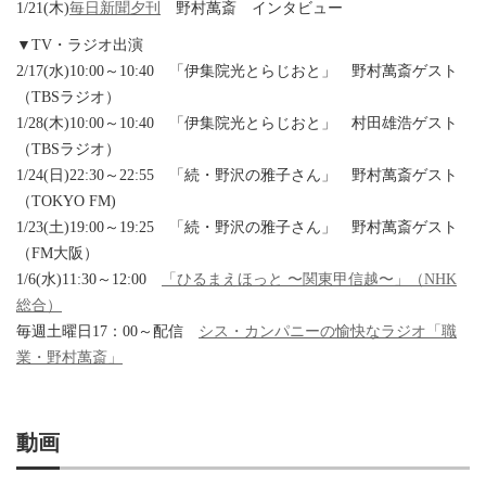
1/21(木)
毎日新聞夕刊
野村萬斎 インタビュー
▼TV・ラジオ出演
2/17(水)10:00～10:40 「伊集院光とらじおと」 野村萬斎ゲスト
（TBSラジオ）
1/28(木)10:00～10:40 「伊集院光とらじおと」 村田雄浩ゲスト
（TBSラジオ）
1/24(日)22:30～22:55 「続・野沢の雅子さん」 野村萬斎ゲスト
（TOKYO FM)
1/23(土)19:00～19:25 「続・野沢の雅子さん」 野村萬斎ゲスト
（FM大阪）
1/6(水)11:30～12:00
「ひるまえほっと 〜関東甲信越〜」（NHK
総合）
毎週土曜日17：00～配信
シス・カンパニーの愉快なラジオ「職
業・野村萬斎」
動画