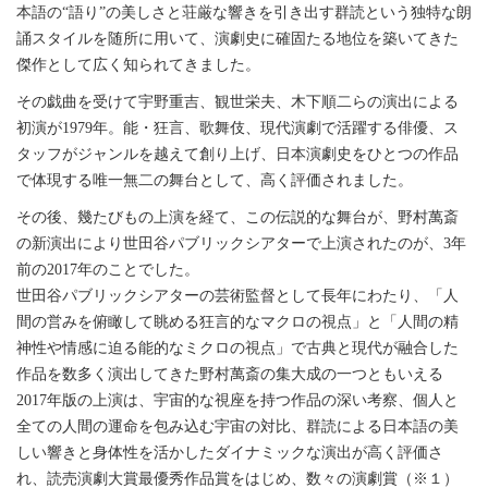
本語の“語り”の美しさと荘厳な響きを引き出す群読という独特な朗
誦スタイルを随所に用いて、演劇史に確固たる地位を築いてきた
傑作として広く知られてきました。
その戯曲を受けて宇野重吉、観世栄夫、木下順二らの演出による
初演が1979年。能・狂言、歌舞伎、現代演劇で活躍する俳優、ス
タッフがジャンルを越えて創り上げ、日本演劇史をひとつの作品
で体現する唯一無二の舞台として、高く評価されました。
その後、幾たびもの上演を経て、この伝説的な舞台が、野村萬斎
の新演出により世田谷パブリックシアターで上演されたのが、3年
前の2017年のことでした。
世田谷パブリックシアターの芸術監督として長年にわたり、「人
間の営みを俯瞰して眺める狂言的なマクロの視点」と「人間の精
神性や情感に迫る能的なミクロの視点」で古典と現代が融合した
作品を数多く演出してきた野村萬斎の集大成の一つともいえる
2017年版の上演は、宇宙的な視座を持つ作品の深い考察、個人と
全ての人間の運命を包み込む宇宙の対比、群読による日本語の美
しい響きと身体性を活かしたダイナミックな演出が高く評価さ
れ、読売演劇大賞最優秀作品賞をはじめ、数々の演劇賞（※１）