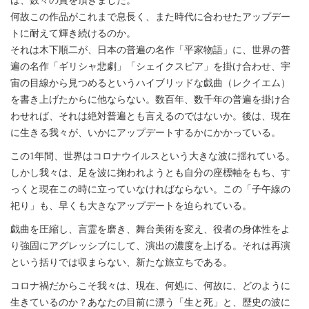
は、数々の賞を頂きました。
何故この作品がこれまで息長く、また時代に合わせたアップデー
トに耐えて輝き続けるのか。
それは木下順二が、日本の普遍の名作「平家物語」に、世界の普
遍の名作「ギリシャ悲劇」「シェイクスピア」を掛け合わせ、宇
宙の目線から見つめるというハイブリッドな戯曲（レクイエム）
を書き上げたからに他ならない。数百年、数千年の普遍を掛け合
わせれば、それは絶対普遍とも言えるのではないか。後は、現在
に生きる我々が、いかにアップデートするかにかかっている。
この1年間、世界はコロナウイルスという大きな波に揺れている。
しかし我々は、足を波に掬われようとも自分の座標軸をもち、す
っくと現在この時に立っていなければならない。この「子午線の
祀り」も、早くも大きなアップデートを迫られている。
戯曲を圧縮し、言霊を磨き、舞台美術を変え、役者の身体性をよ
り強固にアグレッシブにして、演出の濃度を上げる。それは再演
という括りでは収まらない、新たな旅立ちである。
コロナ禍だからこそ我々は、現在、何処に、何故に、どのように
生きているのか？あなたの目前に漂う「生と死」と、歴史の波に