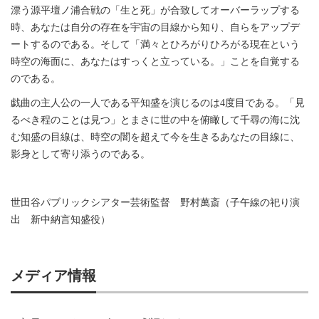
漂う源平壇ノ浦合戦の「生と死」が合致してオーバーラップする
時、あなたは自分の存在を宇宙の目線から知り、自らをアップデ
ートするのである。そして「満々とひろがりひろがる現在という
時空の海面に、あなたはすっくと立っている。」ことを自覚する
のである。
戯曲の主人公の一人である平知盛を演じるのは4度目である。「見
るべき程のことは見つ」とまさに世の中を俯瞰して千尋の海に沈
む知盛の目線は、時空の闇を超えて今を生きるあなたの目線に、
影身として寄り添うのである。
世田谷パブリックシアター芸術監督 野村萬斎（子午線の祀り演
出 新中納言知盛役）
メディア情報