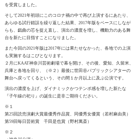
を受賞しました。
そして2021年初頭にこのコロナ禍の中で再び上演するにあたり、
あらゆる試行錯誤を繰り返した結果、2017年版をベースにしなが
らも、戯曲の芯を捉え直し、演出の濃度を増し、機動力のある舞
台を新たに目指すことになりました。
また今回の2021年版は2017年には果たせなかった、各地での上演
も実施するはこびとなります。
２月にKAAT神奈川芸術劇場で幕を開け、その後、愛知、久留米、
兵庫と各地を回り、（※２）最後に世田谷パブリックシアターの
舞台へ戻ってくるという、その間１か月以上に及ぶ公演です。
演出の濃度を上げ、ダイナミックかつテンポ感を増した新たな
『子午線の祀り』の誕生に是非ご期待ください。
※１
第25回読売演劇大賞最優秀作品賞、同優秀女優賞（若村麻由美）
第59回毎日芸術賞 千田是也賞（野村萬斎）
※２