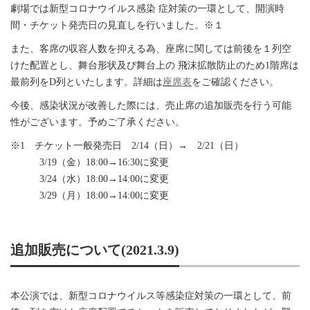
劇場では新型コロナウイルス感染 症対策の⼀環として、開演時
間・チケット発売⽇の⾒直しを⾏いました。※１
また、客席の収容⼈数を抑える為、座席に関しては前後を１列空
けた配置とし、舞台形状及び舞台上の ⾶沫拡散防⽌のため1階席は
最前列をD列といたします。詳細は
座席表
をご確認ください。
今後、感染状況が改善した際には、売⽌席の追加販売を⾏う可能
性がございます。予めご了承ください。
※1 チケット⼀般発売⽇ 2/14（⽇）→ 2/21（⽇）
3/19（⾦）18:00→16:30に変更
3/24（⽔）18:00→14:00に変更
3/29（⽉）18:00→14:00に変更
追加販売について(2021.3.9)
本公演では、新型コロナウイルス等感染症対策の一環として、前