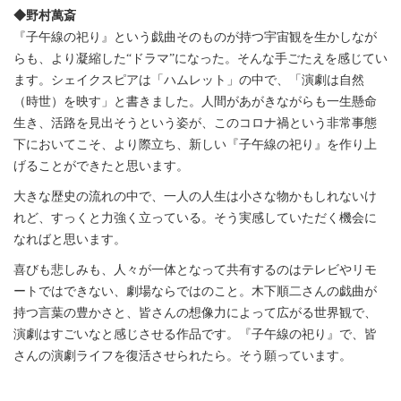
◆野村萬斎
『子午線の祀り』という戯曲そのものが持つ宇宙観を生かしなが
らも、より凝縮した“ドラマ”になった。そんな手ごたえを感じてい
ます。シェイクスピアは「ハムレット」の中で、「演劇は自然
（時世）を映す」と書きました。人間があがきながらも一生懸命
生き、活路を見出そうという姿が、このコロナ禍という非常事態
下においてこそ、より際立ち、新しい『子午線の祀り』を作り上
げることができたと思います。
大きな歴史の流れの中で、一人の人生は小さな物かもしれないけ
れど、すっくと力強く立っている。そう実感していただく機会に
なればと思います。
喜びも悲しみも、人々が一体となって共有するのはテレビやリモ
ートではできない、劇場ならではのこと。木下順二さんの戯曲が
持つ言葉の豊かさと、皆さんの想像力によって広がる世界観で、
演劇はすごいなと感じさせる作品です。『子午線の祀り』で、皆
さんの演劇ライフを復活させられたら。そう願っています。