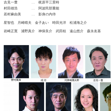
吉見一豊 … 梶原平三景時
村田雄浩 … 阿波民部重能
若村麻由美 … 影身の内侍
星智也 月崎晴夫 金子あい 時田光洋 松浦海之介
岩崎正寛 浦野真介 神保良介 武田桂 遠山悠介 森永友基