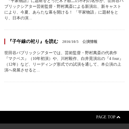
『平家物語』に題材をとった木下順二の不朽の名作が、世田谷パ
ブリックシアター芸術監督・野村萬斎による新演出、新キャスト
により、今夏、あらたな幕を開ける！ 「平家物語」に題材をと
り、日本の演...
『子午線の祀り』を読む
2016/10/5
公演情報
世田谷パブリックシアターでは、芸術監督・野村萬斎の代表作
『マクベス』（10年初演）や、川村毅作、白井晃演出の『4 four』
（12年）など、リーディング形式での試演を通して、本公演の上
演へ発展させると...
PAGE TOP