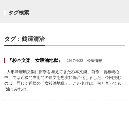
タグ検索
タグ：鶴澤清治
『杉本文楽 女殺油地獄』
2017/4/22
公演情報
人形浄瑠璃文楽に衝撃を与えてきた杉本文楽。前作「曾根崎心
中」では近松門左衛門の原文を忠実に舞台化しました。今回挑む
のは、同じく近松の「女殺油地獄」。この名作は、何と言っても
“油まみれの...