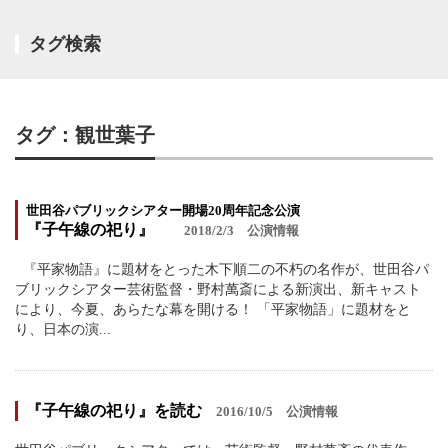
タグ検索
タグ：観世葉子
世田谷パブリックシアター開場20周年記念公演
『子午線の祀り』
2018/2/3
公演情報
『平家物語』に題材をとった木下順二の不朽の名作が、世田谷パ
ブリックシアター芸術監督・野村萬斎による新演出、新キャスト
により、今夏、あらたな幕を開ける！ 「平家物語」に題材をと
り、日本の演...
『子午線の祀り』を読む
2016/10/5
公演情報