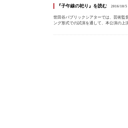
『子午線の祀り』を読む
2016/10/5
世田谷パブリックシアターでは、芸術監督・
ング形式での試演を通して、本公演の上演へ