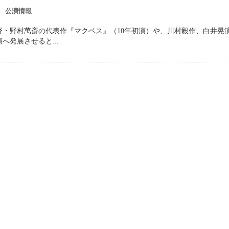
公演情報
野村萬斎の代表作『マクベス』（10年初演）や、川村毅作、白井晃演出の
発展させると...