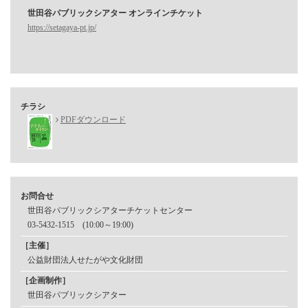
世田谷パブリックシアター オンラインチケット
https://setagaya-pt.jp/
チラシ
PDFダウンロード
お問合せ
世田谷パブリックシアターチケットセンター
03-5432-1515 (10:00～19:00)
［主催］
公益財団法⼈せたがや⽂化財団
［企画制作］
世⽥⾕パブリックシアター