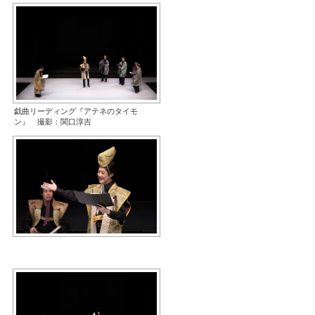
戯曲リーディング『アテネのタイモ
ン』 撮影：関口淳吉