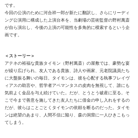
です。
今回の公演のために河合祥一郎が新たに翻訳し、さらにリーディ
ング公演用に構成した上演台本を、当劇場の芸術監督の野村萬斎
が自ら演出し、今後の上演の可能性を多角的に模索するという企
画です。
＜ストーリー＞
アテネの裕福な貴族タイモン（野村萬斎）の屋敷では、豪勢な宴
が繰り広げられ、友人である貴族、詩人や画家、元老院議員たち
に大盤振る舞いの毎日。タイモンは、彼を心配する執事フレイヴ
ィアスの助言や、哲学者アペマンタスの皮肉を無視して、誰にも
気前よく金品を与え続けていた。だが、とうとう破産に至る。そ
こで今まで善意を施してきた友人たちに借金の申し入れをするの
だが、彼らはことごとくタイモンの依頼を断るのだった。タイモ
ンは絶望のあまり、人間不信に陥り、森の洞窟に一人ひきこもっ
てしまう。