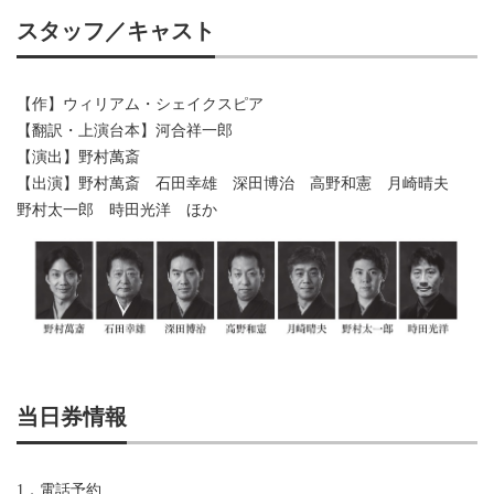
スタッフ／キャスト
【作】ウィリアム・シェイクスピア
【翻訳・上演台本】河合祥一郎
【演出】野村萬斎
【出演】野村萬斎 石田幸雄 深田博治 高野和憲 月崎晴夫
野村太一郎 時田光洋 ほか
当日券情報
1．電話予約