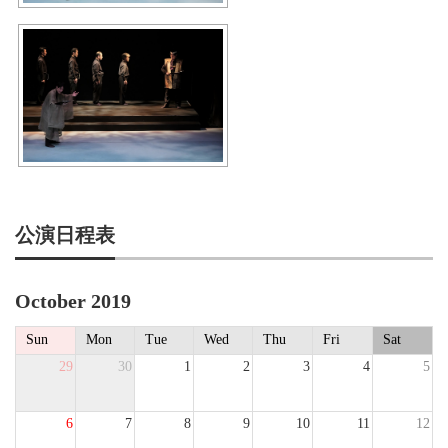
公演日程表
October 2019
Sun
Mon
Tue
Wed
Thu
Fri
Sat
29
30
1
2
3
4
5
6
7
8
9
10
11
12