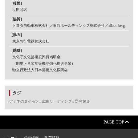
［後援］
世田谷区
［協賛］
トヨタ⾃動⾞株式会社／東邦ホールディングス株式会社／Bloomberg
［協⼒］
東京急⾏電鉄株式会社
［助成］
⽂化庁⽂化芸術振興費補助⾦
（劇場・⾳楽堂等機能強化推進事業）
独⽴⾏政法⼈⽇本芸術⽂化振興会
タグ
アテネのタイモン
,
戯曲リーディング
,
野村萬斎
PAGE TOP
ホーム
公演情報
学芸情報