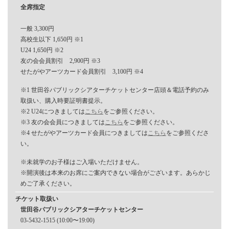
全席指定
⼀般 3,300円
⾼校⽣以下 1,650円 ※1
U24 1,650円 ※2
友の会会員割引 2,900円 ※3
せたがやアーツカード会員割引 3,100円 ※4
※1 世⽥⾕パブリックシアターチケットセンター店頭＆電話予約のみ
取扱い、購入時要証明書提⽰。
※2 U24につきましては
こちら
をご参照ください。
※3 友の会会員につきましては
こちら
をご参照ください。
※4 せたがやアーツカード会員につきましては
こちら
をご参照くださ
い。
※未就学のお⼦様はご⼊場いただけません。
※開演後は本来のお席にご案内できない場合がございます。あらかじ
めご了承ください。
チケット取扱い
世田谷パブリックシアターチケットセンター
03-5432-1515 (10:00〜19:00)