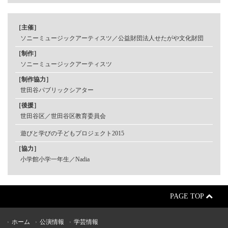
［主催］
ソニーミュージックアーティスツ／公益財団法人せたがや文化財団
［制作］
ソニーミュージックアーティスツ
［制作協力］
世田谷パブリックシアター
［後援］
世田谷区／世田谷区教育委員会
遊びと学びの子どもプロジェクト2015
［協力］
小学館小学一年生／Nadia
PAGE TOP
ホーム
公演情報
学芸情報