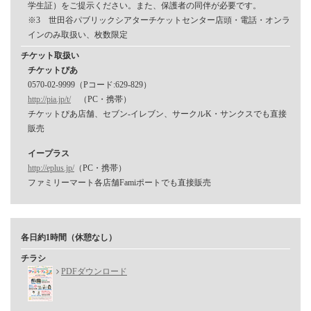
学生証）をご提示ください。また、保護者の同伴が必要です。
※3 世田谷パブリックシアターチケットセンター店頭・電話・オンラ
インのみ取扱い、枚数限定
チケット取扱い
チケットぴあ
0570-02-9999（Pコード:629-829）
http://pia.jp/t/
（PC・携帯）
チケットぴあ店舗、セブン-イレブン、サークルK・サンクスでも直接
販売
イープラス
http://eplus.jp/
（PC・携帯）
ファミリーマート各店舗Famiポートでも直接販売
各日約1時間（休憩なし）
チラシ
PDFダウンロード