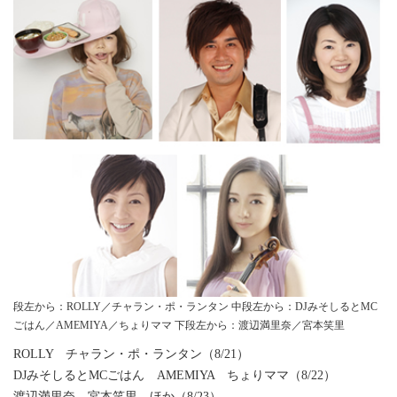
段左から：ROLLY／チャラン・ポ・ランタン 中段左から：DJみそしるとMC
ごはん／AMEMIYA／ちょりママ 下段左から：渡辺満里奈／宮本笑里
ROLLY チャラン・ポ・ランタン（8/21）
DJみそしるとMCごはん AMEMIYA ちょりママ（8/22）
渡辺満里奈 宮本笑里 ほか（8/23）