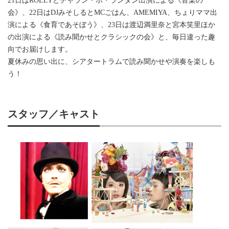
21日はROLLYとチャラン・ポ・ランタン出演による《音楽の
会》、22日はDJみそしるとMCごはん、AMEMIYA、ちょりママ出
演による《食育であそぼう》、23日は渡辺満里奈と宮本笑里ほか
の出演による《読み聞かせとクラシックの会》と、毎日違った趣
向でお届けします。
夏休みの思い出に、シアタートラムで読み聞かせや演奏を楽しも
う！
スタッフ／キャスト