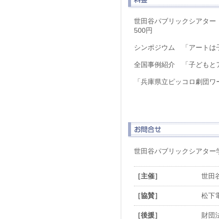
世田谷パブリックシアター
500円
シンポジウム 「アートは
全国事例紹介 「子どもと
「兵庫県立ピッコロ劇団ワー
世田谷パブリックシアター学芸 
［主催］
世田
［協賛］
松下
［後援］
財団