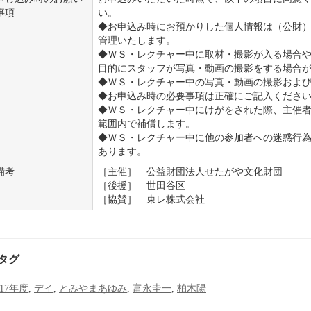
事項
い。
◆お申込み時にお預かりした個人情報は（公財
管理いたします。
◆ＷＳ・レクチャー中に取材・撮影が入る場合
目的にスタッフが写真・動画の撮影をする場合
◆ＷＳ・レクチャー中の写真・動画の撮影およ
◆お申込み時の必要事項は正確にご記入くださ
◆ＷＳ・レクチャー中にけがをされた際、主催
範囲内で補償します。
◆ＷＳ・レクチャー中に他の参加者への迷惑行
あります。
備考
［主催］ 公益財団法人せたがや文化財団
［後援］ 世田谷区
［協賛］ 東レ株式会社
タグ
017年度
,
デイ
,
とみやまあゆみ
,
富永圭一
,
柏木陽