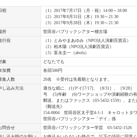
日程
（1）2017年7月17日（月・祝）14:00～18:00
（2）2017年8月31日（木）19:30～21:30
（3）2017年9月28日（木）19:30～21:30
場所
世田谷パブリックシアター稽古場
進行役
（1）とみやまあゆみ（NPO法人演劇百貨店）
（2）柏木陽（NPO法人演劇百貨店）
（3）富永圭一（abofa）
対象
どなたでも
参加費
各回500円
募集人数
20名 ※受付は先着順となります。
申し込み方法
適当な紙に、(1)デイ[7/17]、［8/31］、［9/28
号 (5)年齢 (6)ワークショップや演劇経験の
郵送、またはファックス（03-5432-1559）
《郵送先》
154-0004 世田谷区太子堂4-1-1 キャロット
世田谷パブリックシアター「デイ」係
お問合せ
世田谷パブリックシアター学芸 03-5432-1526
申し込み時のお願い
お申込みいただいた時点で、以下の項目に同意