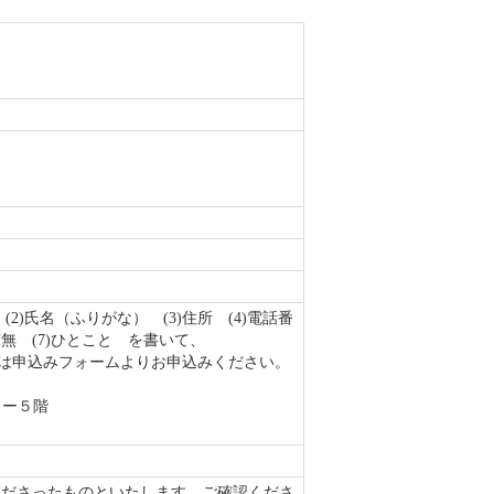
］ (2)氏名（ふりがな） (3)住所 (4)電話番
有無 (7)ひとこと を書いて、
、または申込みフォームよりお申込みください。
タワー５階
くださったものといたします。ご確認くださ