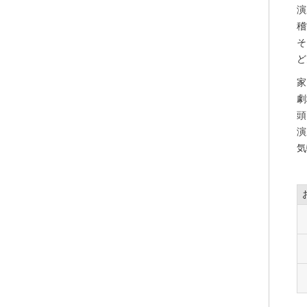
演
稽
そ
ど
家
劇
頭
演
気