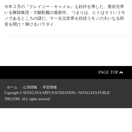
今年２月の『クレイジー・キャメル』も好評を博した、麿赤兒率
いる舞踏集団・大駱駝艦の最新作。 つまりは、ヒトはそういうモ
ノであるところの謎だ。十一次元世界を彷徨うモノの大いなる哄
笑を聞け！輝けるパラダイ...
PAGE TOP
ホーム
公演情報
学芸情報
Copyright © SETAGAYA ARTS FOUNDATION／SETAGAYA PUBLIC
THEATRE. ALL rights reserved.