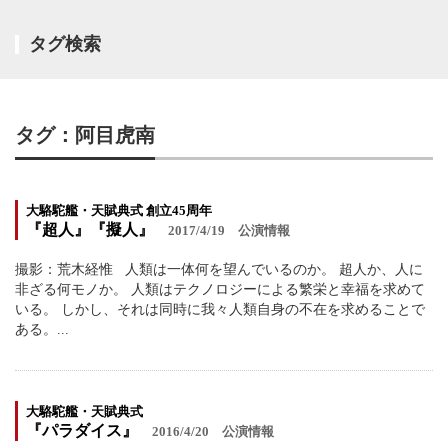
タグ検索
タグ：阿目虎南
大駱駝艦・天賦典式 創立45周年
『超人』『擬人』
2017/4/19
公演情報
撮影：荒木経惟 人類は一体何を望んでいるのか。 超人か、人に
非ざる何モノか。 人類はテクノロジーによる繁栄と幸福を求めて
いる。 しかし、それは同時に我々人類自身の不在を求めることで
ある。...
大駱駝艦・天賦典式
『パラダイス』
2016/4/20
公演情報