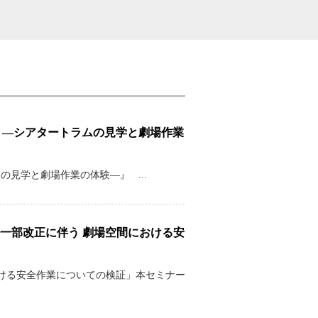
す若者たちへ ―シアタートラムの見学と劇場作業
ートラムの見学と劇場作業の体験―』 ...
働安全衛生法一部改正に伴う 劇場空間における安
 劇場空間における安全作業についての検証」本セミナー