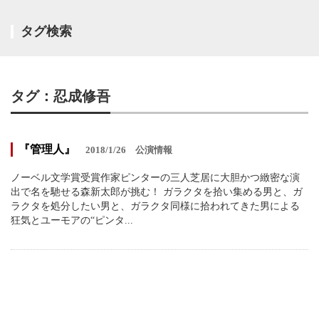
タグ検索
タグ：忍成修吾
『管理人』
2018/1/26
公演情報
ノーベル文学賞受賞作家ピンターの三人芝居に大胆かつ緻密な演
出で名を馳せる森新太郎が挑む！ ガラクタを拾い集める男と、ガ
ラクタを処分したい男と、ガラクタ同様に拾われてきた男による
狂気とユーモアの“ピンタ...