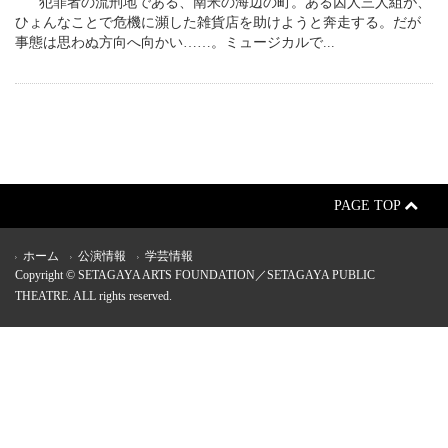
犯罪者の流刑地である、南米の海辺の町。ある囚人三人組が、
ひょんなことで危機に瀕した雑貨店を助けようと奔走する。だが
事態は思わぬ方向へ向かい……。ミュージカルで...
PAGE TOP
ホーム
公演情報
学芸情報
Copyright © SETAGAYA ARTS FOUNDATION／SETAGAYA PUBLIC
THEATRE. ALL rights reserved.