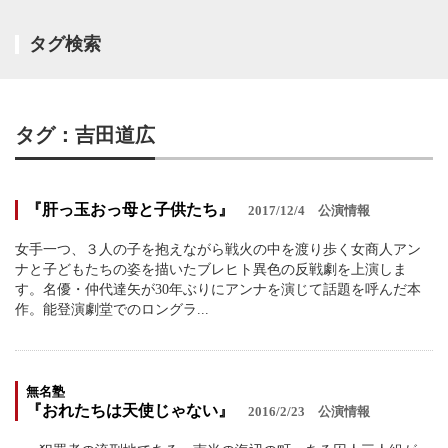
タグ検索
タグ：吉田道広
『肝っ玉おっ母と子供たち』
2017/12/4
公演情報
女手一つ、３人の子を抱えながら戦火の中を渡り歩く女商人アン
ナと子どもたちの姿を描いたブレヒト異色の反戦劇を上演しま
す。名優・仲代達矢が30年ぶりにアンナを演じて話題を呼んだ本
作。能登演劇堂でのロングラ...
無名塾
『おれたちは天使じゃない』
2016/2/23
公演情報