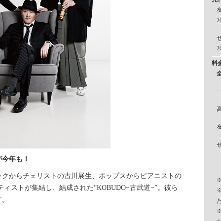
2
2
料
一
が今年も！
ックからチェリストの古川展生、ポップスからピアニストの
ィストが集結し、結成された“KOBUDO−古武道−”。彼ら
す。