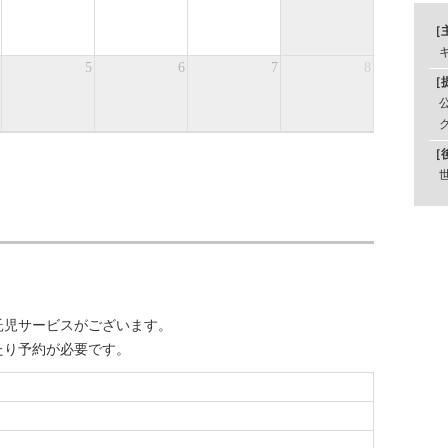
［
5
6
7
8
［
［
託児サービスがございます。
たり予約が必要です。