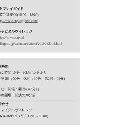
CNプレイガイド
570-08-9999(10:00～18:00)
ttp://www.cnplayguide.com/
キャピタルヴィレッジ
ttps://www.capital-
illage.co.jp/calendar/concert/2019082301.html
演時間
 2 時間 10 分 （休憩 15 分あり）
（第1部：50分 休憩：15分 第2部：65分）
ロビー開場：開演の45分前
客席開場：開演の30分前
問合せ
キャピタルヴィレッジ
3-3478-9999（平日11:00～18:00）