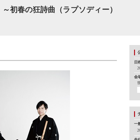
.6 ～初春の狂詩曲（ラプソディー）
』
日
2
会
一
2
先