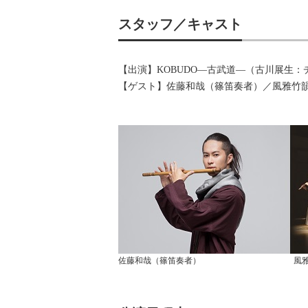
スタッフ／キャスト
【出演】KOBUDO―古武道―（古川展生
【ゲスト】佐藤和哉（篠笛奏者）／風雅竹
佐藤和哉（篠笛奏者） 風雅竹韻（