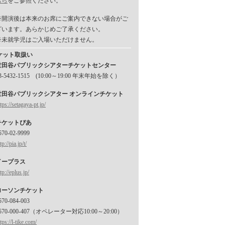
ちら
をご参照ください。
※開演後は本来のお席にご案内できない場合がご
ざいます。あらかじめご了承ください。
※未就学児はご入場いただけません。
ケット取扱い
世田谷パブリックシアターチケットセンター
3-5432-1515 (10:00～19:00 年末年始を除く）
世田谷パブリックシアター オンラインチケット
tps://setagaya-pt.jp/
チケットぴあ
570-02-9999
tp://pia.jp/t/
イープラス
tp://eplus.jp/
ローソンチケット
570-084-003
570-000-407（オペレーター対応10:00～20:00）
tps://l-tike.com/