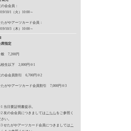
友の会会員：
019/10/1（火）10:00～
せたがやアーツカード会員：
019/10/3（木）10:00～
金
全席指定
般 7,200円
高校生以下 2,000円※1
友の会会員割引 6,700円※2
せたがやアーツカード会員割引 7,000円※3
※1 当日要証明書提示。
※2 友の会会員につきましては
こちら
をご参照く
ださい。
※3 せたがやアーツカード会員につきましては
こ