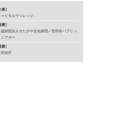
主催］
キャピタルヴィレッジ
提携］
公益財団法人せたがや文化財団／世田谷パブリッ
クシアター
後援］
世田谷区