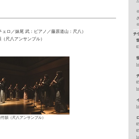
：チェロ／妹尾 武：ピアノ／藤原道山：尺八）
チ
韻（尺八アンサンブル）
0
ht
0
ht
ht
尺八アンサンブル）
0
0
ht