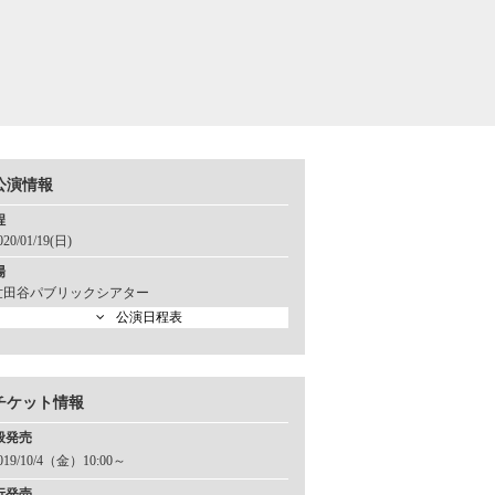
公演情報
程
020/01/19(日)
場
世田谷パブリックシアター
公演日程表
チケット情報
般発売
019/10/4（金）10:00～
行発売