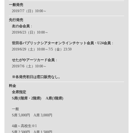
一般発売
2019/7/7（日）10:00～
先行発売
友の会会員
：
2019/6/23（日）10:00～
世田谷パブリックシアターオンラインチケット会員・U24会員
：
2019/6/29（土）10:00～7/5（金）23:59
せたがやアーツカード会員
：
2019/7/6（土）10:00～
※各発売初日は窓口販売なし。
料金
全席指定
S席(1階席・2階席) A席(3階席)
一般
S席 5,000円 A席 3,000円
4歳～高校生※1
S席 2,500円 A席 1,500円