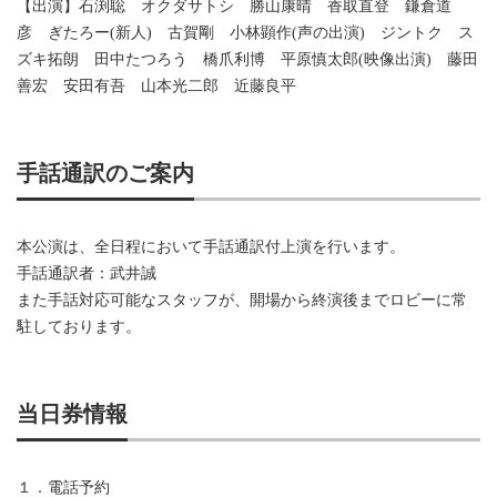
【出演】石渕聡 オクダサトシ 勝山康晴 香取直登 鎌倉道
彦 ぎたろー(新人) 古賀剛 小林顕作(声の出演) ジントク ス
ズキ拓朗 田中たつろう 橋爪利博 平原慎太郎(映像出演) 藤田
善宏 安田有吾 山本光二郎 近藤良平
手話通訳のご案内
本公演は、全日程において手話通訳付上演を行います。
手話通訳者：武井誠
また手話対応可能なスタッフが、開場から終演後までロビーに常
駐しております。
当日券情報
１．電話予約