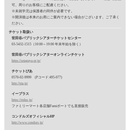
可。周りのお客様にご配慮ください。
※未就学児は保護者の同伴が必要です。
※開演後は本来のお席にご案内できない場合がございます。ご了承く
ださい。
チケット取扱い
世田谷パブリックシアターチケットセンター
03-5432-1515（10:00～19:00 年末年始を除く）
世田谷パブリックシアターオンラインチケット
https://setagaya-pt.jp/
チケットぴあ
0570-02-9999 (Pコード:495-077)
http://pia.jp/
イープラス
https://eplus.jp/
ファミリーマート各店舗Famiポートでも直接販売
コンドルズオフィシャルHP
http://www.condors.jp/