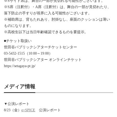
※Sサイド席は、舞台の一部が見切れる可能性がございます。
※S席（注釈付）・A席（注釈付）は、舞台の一部が見切れたり、
落下防止の手すりが視界に入る可能性がございます。
※補助席は、背もたれあり、肘掛なし、座面のクッションは薄い
ものになります。
※高校生以下は当日年齢確認できるものを要提示。
■チケット取扱い
世田谷パブリックシアターチケットセンター
03-5432-1515（10:00～19:00）
世田谷パブリックシアター オンラインチケット
https://setagaya-pt.jp/
メディア情報
▼公演レポート
8/23（金）
e+SPICE
公演レポート