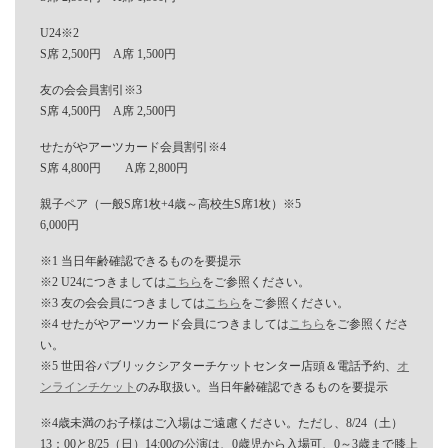
U24※2
S席 2,500円 A席 1,500円
友の会会員割引※3
S席 4,500円 A席 2,500円
せたがやアーツカード会員割引※4
S席 4,800円 A席 2,800円
親子ペア（一般S席1枚+4歳～高校生S席1枚）※5
6,000円
※1 当日年齢確認できるものを要提示
※2 U24につきましては
こちら
をご参照ください。
※3 友の会会員につきましては
こちら
をご参照ください。
※4 せたがやアーツカード会員につきましては
こちら
をご参照くださ
い。
※5 世田谷パブリックシアターチケットセンター店頭＆電話予約、
オ
ンラインチケット
のみ取扱い。当日年齢確認できるものを要提示
※4歳未満のお子様はご入場はご遠慮ください。ただし、8/24（土）
13：00と8/25（日）14:00の公演は、0歳児から入場可、0～3歳まで膝上