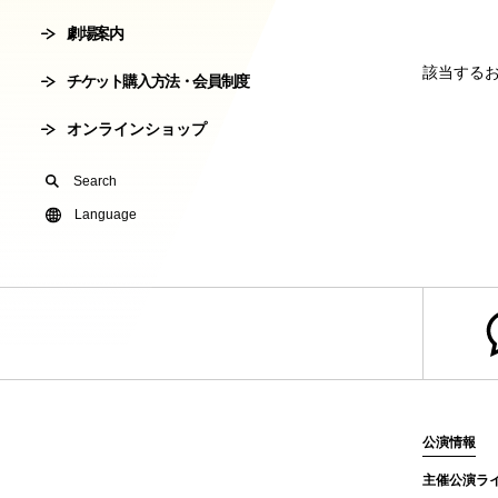
劇場案内
会員制度
劇場使用申込
該当する
チケット購入方法・会員制度
有料オンライ
オンラインショップ
U24(アンダー2
Search
友の会
Language
公演情報
主催公演ラ