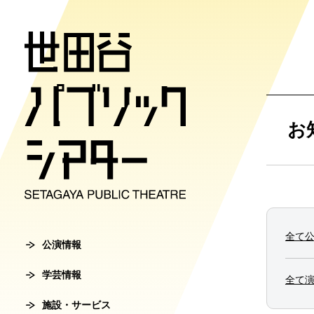
公演情報
学芸情報
施設・サ
劇場案内
チケット
お
チケット購入方
公演情報
学芸情報
施設・サービ
劇場案内
主催公演ライ
学芸プログラ
世田谷パブリ
館長ご挨拶
オンラインチ
全て
公演カレンダ
学芸プログラ
シアタートラ
芸術監督ご挨
公演情報
チケットセン
学芸情報
チケット発売
学芸刊行物
アクセス
沿革
全て
転売行為の禁
施設・サービス
公演アーカイ
鑑賞サポート
協賛・協力