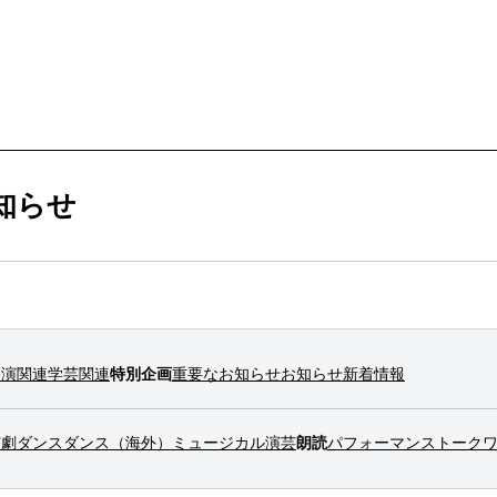
ービス
購入方法・会員制度
知らせ
法
ス
ンアップ
ムカレンダー
ックシアター概要
ケット
公演関連
学芸関連
特別企画
重要なお知らせ
お知らせ
新着情報
ー
ムアーカイブ
ム概要
拶
ター
情報
演劇
ダンス
ダンス（海外）
ミュージカル
演芸
朗読
パフォーマンス
トーク
止について
ブ