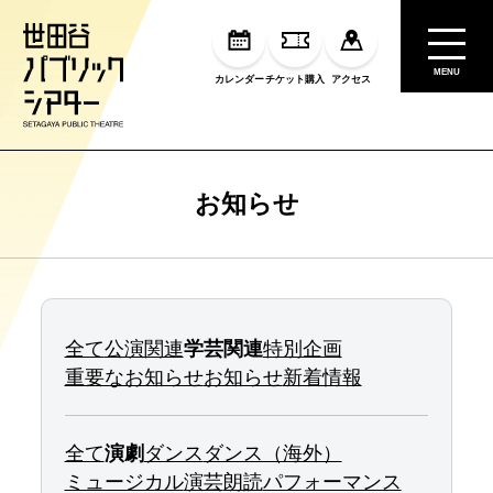
MENU
カレンダー
チケット購入
アクセス
お知らせ
全て
公演関連
学芸関連
特別企画
重要なお知らせ
お知らせ
新着情報
全て
演劇
ダンス
ダンス（海外）
ミュージカル
演芸
朗読
パフォーマンス