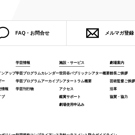
FAQ・お問合せ
メルマガ登録
学芸情報
施設・サービス
劇場案内
インアップ
学芸プログラムカレンダー
世田谷パブリックシアター概要
館長ご挨拶
ダー
学芸プログラムアーカイブ
シアタートラム概要
芸術監督ご挨拶
売情報
学芸刊行物
アクセス
沿革
イブ
鑑賞サポート
協賛・協力
劇場使用申込み
ーポリシー
利用規約
コンプライアンス方針
ハラスメント防止ガイドライン