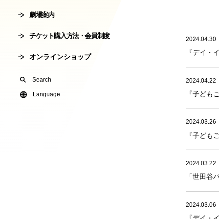
劇場案内
会員制度
劇場使用申込
チケット購入方法・会員制度
2024.04.30
有料オンライ
『デイ・
オンラインショップ
U24(アンダー2
Search
2024.04.22
『子ども
友の会
Language
2024.03.26
『子ども
2024.03.22
「世田谷
2024.03.06
『デイ・イ