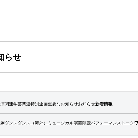
ービス
購入方法・会員制度
知らせ
法
ス
ンアップ
ムカレンダー
ックシアター概要
ケット
公演関連
学芸関連
特別企画
重要なお知らせ
お知らせ
新着情報
ー
ムアーカイブ
ム概要
拶
ター
情報
演劇
ダンス
ダンス（海外）
ミュージカル
演芸
朗読
パフォーマンス
トーク
止について
ブ