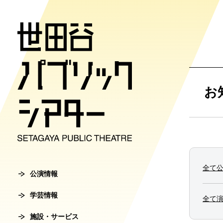
公演情報
学芸情報
施設・サ
劇場案内
チケット
お
チケット購入方
公演情報
学芸情報
施設・サービ
劇場案内
主催公演ライ
学芸プログラ
世田谷パブリ
館長ご挨拶
オンラインチ
全て
公演カレンダ
学芸プログラ
シアタートラ
芸術監督ご挨
公演情報
チケットセン
学芸情報
チケット発売
学芸刊行物
アクセス
沿革
全て
転売行為の禁
施設・サービス
公演アーカイ
鑑賞サポート
協賛・協力