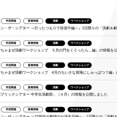
み
学芸関連
新着情報
演劇
ワークショップ
ンチケット会員
イン・ザ・シアター ～行ったつもりで珍道中編～』1日限りの「演劇＆
4)
学芸関連
新着情報
演劇
ワークショップ
ごちゃまぜ演劇ワークショップ ５月の門をくぐったら…編』の情報を
学芸関連
新着情報
演劇
ワークショップ
ごちゃまぜ演劇ワークショップ 4月のちいさな冒険にしゅっぱつ？編』
学芸関連
新着情報
演劇
ワークショップ
パブリックシアター 中学生演劇部」（４月）の情報を公開しました
学芸関連
新着情報
演劇
ワークショップ
ン・ザ・シアター ～27回目の劇場のお誕生日編～』1日限りの「演劇