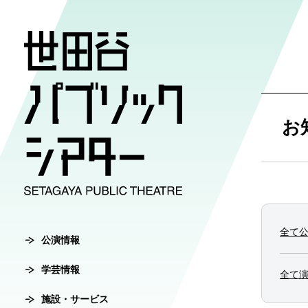
公演情報
学芸情報
施設・サ
劇場案内
チケット
お
チケット購入方
公演情報
学芸情報
施設・サービ
劇場案内
主催公演ライ
学芸プログラ
世田谷パブリ
館長ご挨拶
オンラインチ
全て
公演カレンダ
学芸プログラ
シアタートラ
芸術監督ご挨
公演情報
チケットセン
学芸情報
チケット発売
学芸刊行物
アクセス
沿革
全て
転売行為の禁
施設・サービス
公演アーカイ
鑑賞サポート
協賛・協力