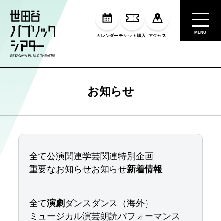
MENU
カレンダー
チケット購入
アクセス
お知らせ
全て
公演関連
学芸関連
特別企画
重要なお知らせ
お知らせ
新着情報
全て
演劇
ダンス
ダンス（海外）
ミュージカル
演芸
朗読
パフォーマンス