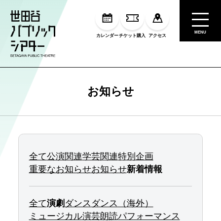
MENU
カレンダー
チケット購入
アクセス
お知らせ
全て
公演関連
学芸関連
特別企画
重要なお知らせ
お知らせ
新着情報
全て
演劇
ダンス
ダンス（海外）
ミュージカル
演芸
朗読
パフォーマンス