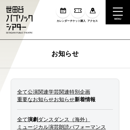
MENU
カレンダー
チケット購入
アクセス
お知らせ
全て
公演関連
学芸関連
特別企画
重要なお知らせ
お知らせ
新着情報
全て
演劇
ダンス
ダンス（海外）
ミュージカル
演芸
朗読
パフォーマンス