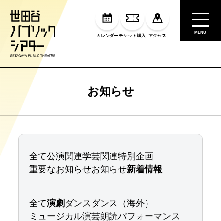
MENU
カレンダー
チケット購入
アクセス
お知らせ
全て
公演関連
学芸関連
特別企画
重要なお知らせ
お知らせ
新着情報
全て
演劇
ダンス
ダンス（海外）
ミュージカル
演芸
朗読
パフォーマンス