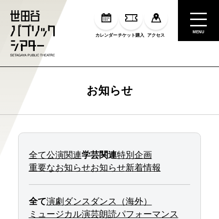
MENU
カレンダー
チケット購入
アクセス
お知らせ
全て
公演関連
学芸関連
特別企画
重要なお知らせ
お知らせ
新着情報
全て
演劇
ダンス
ダンス（海外）
ミュージカル
演芸
朗読
パフォーマンス