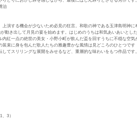
やりとりにおかしみを感じながら、最後にはしんみりとさせる秀作です
博治
上演する機会が少ないため必見の狂言。和歌の神である玉津島明神に
仙が動き出して月見の宴を始めます。はじめのうちは和気あいあいとし
ル内紅一点の絶世の美女・小野小町が飲んだ盃を回すうちに不穏な空気
の装束に身を包んだ歌人たちの雅趣豊かな風情は見どころのひとつです
転してスリリングな展開をみせるなど、重層的な味わいをもつ作品です
1、3）
）