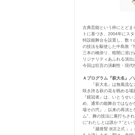
古典芸能という枠にとどま
トに基づき、2004年に
特設能舞台を設置し、数々
の技法を駆使した中島敦『
三本の橋掛リ、暗闇に溶け
リジナリティあふれる演出
今回は狂言の演劇性・現代
Ａプログラム『萩大名』／
『萩大名』は無風流な大
咲き誇る萩の花を眺める場
『鏡冠者』は、いとうせい
め、通常の能舞台ではなかな
場その弐』」以来の再演と
ム”、舞の技法に裏打ちさ
に“わたしとは誰か？”と
『越後聟
』』
祝言之式