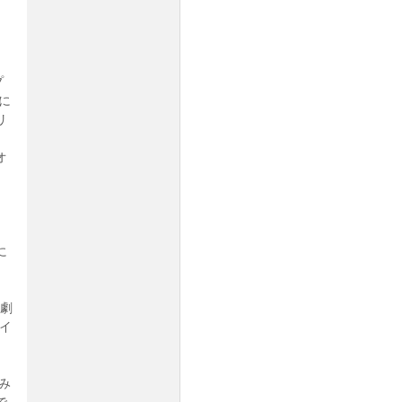
プ
に
リ
、
オ
に
言劇
イ
み