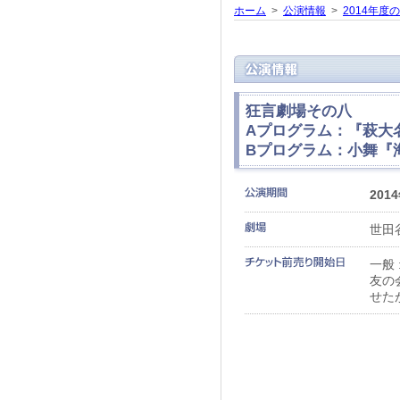
ホーム
>
公演情報
>
2014年度
狂言劇場その八
Aプログラム：『萩大
Bプログラム：小舞『
201
世田
一般 
友の
せた