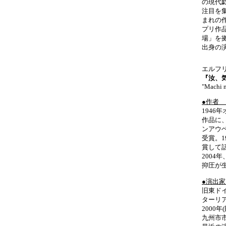
の現代
注目を
まれの作
プリ作
場」を
出身の
エルフ
『汝、
"Machi n
●作者 エ
194
作品に
ンアウ
受賞。1
賞して
200
抑圧が
●演出家 
旧東ド
ターリ
2000
九州市