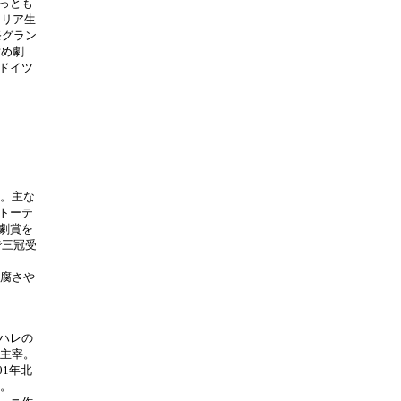
っとも
トリア生
祭グラン
ずめ劇
ドイツ
ぶ。主な
トーテ
劇賞を
で三冠受
陳腐さや
ハレの
場主宰。
01年北
師。