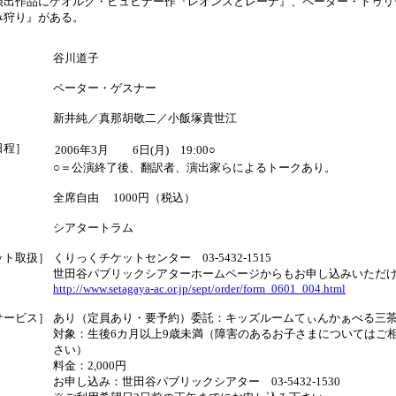
演出作品にゲオルク・ビュヒナー作『レオンスとレーナ』、ペーター・トゥリ
み狩り』がある。
］
谷川道子
］
ペーター・ゲスナー
］
新井純／真那胡敬二／小飯塚貴世江
日程］
2006年3月
6日(月) 19:00○
○＝公演終了後、翻訳者、演出家らによるトークあり。
］
全席自由 1000円（税込）
］
シアタートラム
ット取扱］
くりっくチケットセンター 03-5432-1515
世田谷パブリックシアターホームページからもお申し込みいただ
http://www.setagaya-ac.or.jp/sept/order/form_0601_004.html
サービス］
あり（定員あり・要予約）委託：キッズルームてぃんかぁべる三
対象：生後6カ月以上9歳未満（障害のあるお子さまについてはご
さい）
料金：2,000円
お申し込み：世田谷パブリックシアター 03-5432-1530