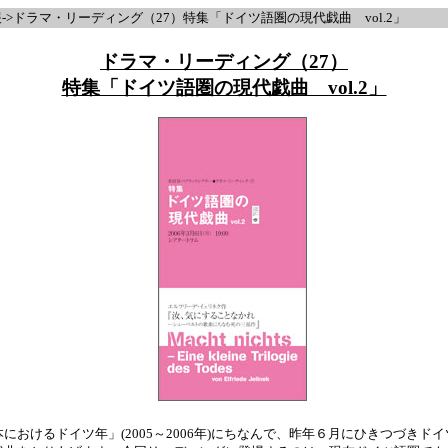
->ドラマ・リーディング（27）特集「ドイツ語圏の現代戯曲 vol.2」
ドラマ・リーディング（27）
特集「ドイツ語圏の現代戯曲 vol.2」
おけるドイツ年」(2005～2006年)にちなんで、昨年６月にひきつづきド