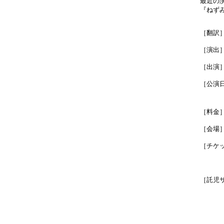
最近の
『ねず
［翻訳
［演出
［出演
［公演
［料金
［会場
［チケ
［託児