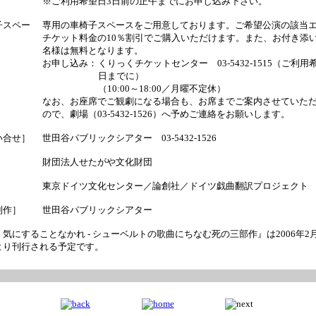
※ご利用希望日3日前の正午までにお申し込み下さい。
子スペー
専用の車椅子スペースをご用意しております。ご希望公演の該当
チケット料金の10％割引でご購入いただけます。また、お付き添い
名様は無料となります。
お申し込み：
くりっくチケットセンター 03-5432-1515（ご利用
日までに）
（10:00～18:00／月曜不定休）
なお、お座席でご観劇になる場合も、お席までご案内させていた
ので、劇場（03-5432-1526）へ予めご連絡をお願いします。
い合せ］
世田谷パブリックシアター 03-5432-1526
］
財団法人せたがや文化財団
］
東京ドイツ文化センター／論創社／ドイツ戯曲翻訳プロジェクト
制作］
世田谷パブリックシアター
気にすることなかれ - シューベルトの歌曲にちなむ死の三部作』は2006年2
より刊行される予定です。