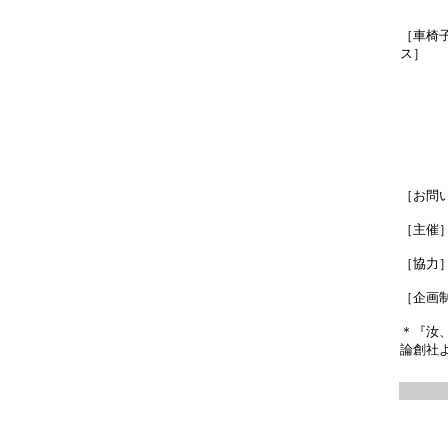
［車椅
ス］
［お問
［主催
［協力
［企画
＊『汝、
論創社