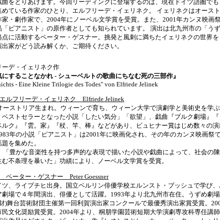
戯曲をとりあげます。今回リーディングに登場するのは、現在ドイツ語圏でも
集めている作家のひとり、エルフリーデ・イェリネク。 イェリネクはオース
家・劇作家で、2004年にノーベル文学賞を受賞。また、2001年カンヌ映画
品「ピアニスト」の原作者としても知られています。 演出は北九州市の「う
拠点に活動するペーター・ゲスナー。挑発と風刺に満ちたイェリネクの世界を
演出家がどう読み解くか、ご期待ください。
リーデ・イェリネク作
気にすることなかれ - シューベルトの歌曲にちなむ死の三部作』
ichts - Eine Kleine Trilogie des Todes" von Elfriede Jelinek
ルフリーデ・イェリネク Elfriede Jelinek
6年オーストリア生まれ。ウィーンで育ち、ウィーン大学で演劇学と美術史を学
、ベストセラーとなった小説「したい気分」「欲望」、戯曲『ブルク劇場』『
ベルク』『雲。家』『杖、竿、棒』などがあり、ビュヒナー賞はじめ数々の演
983年の小説「ピアニスト」は2001年に映画化され、その年のカンヌ映画祭
話題を集めた。
4年、「豊かな音楽性を持つ多声的な表現で描いた小説や戯曲によって、社会の
生む不条理を暴いた」功績により、ノーベル文学賞を受賞。
ペーター・ゲスナー Peter Goessner
イツ、ライプチヒ出身。国立ベルリン俳優学校エルンスト・ブッシュで学び、
ア劇場で４年間演出、俳優として活躍。1993年より北九州市在住。うずめ劇
年(財)舞台芸術財団主催第一回利賀演出家コンクールで最優秀演出家賞受賞。20
市民文化奨励賞受賞。2004年より、桐朋学園芸術短期大学演劇専攻科専任講