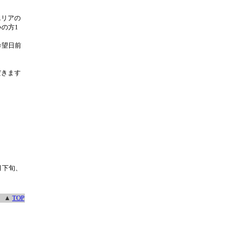
エリアの
の方1
希望日前
だきます
月下旬、
▲
TOP