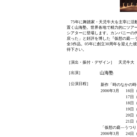
75年に舞踏家・天児牛大を主宰に活動
置く山海塾。世界各地で精力的にツア
シアターに登場します。カンパニーの代
戻った」と好評を博した『仮想の庭―う
全3作品。05年に創立30周年を迎え
待下さい。
［演出・振付・デザイン］ 天児牛大
［出演］
山海塾
［公演日程］
新作「時のなかの時
2006年3月
16日（
17日（
18日（
19日（
20日
21日
「仮想の庭―うつり
2006年3月
24日（