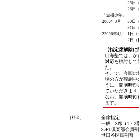
25日（
26日（
「金柑少年」
2006年3月
30日（
31日（
2
2006年4月
1日（
2日（
【
指定席解除に
山海塾では、か
対応を検討して
た。
そこで、今回の
場の方が観劇中
うに、
開演時刻
ていただきます
なお、開演時刻
ます。
［料金］
全席指定
一般 S席（1・2階
SePT倶楽部会員割
世田谷区民割引 ＜