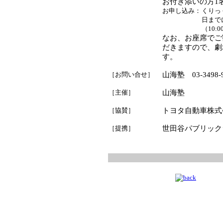
お付き添いの方1
お申し込み：
くりっく
日まで
（10:
なお、お座席でご
だきますので、劇場
す。
［お問い合せ］
山海塾 03-3498-9
［主催］
山海塾
［協賛］
トヨタ自動車株式
［提携］
世田谷パブリック