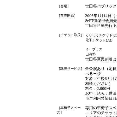
［会場］
世田谷パブリック
［前売開始］
2006年1月14日
SePT倶楽部会員
世田谷区民先行予約
［チケット取扱］
くりっくチケットセ
電子チケットぴあ
イープラス
山海塾
世田谷区民割引は
［託児サービス］
全公演あり（定員
べる三茶
対象：生後6カ月
相談ください）
料金：2,000円
お申し込み：世田谷パ
※ご利用希望日3
［車椅子スペー
専用の車椅子スペ
ス］
エリアのチケット