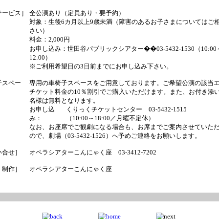
サービス］
全公演あり（定員あり・要予約）
対象：生後6カ月以上9歳未満（障害のあるお子さまについてはご
さい）
料金：2,000円
お申し込み：世田谷パブリックシアター��03-5432-1530（10:00
12:00）
※ご利用希望日の3日前までにお申し込み下さい。
子スペー
専用の車椅子スペースをご用意しております。ご希望公演の該当
チケット料金の10％割引でご購入いただけます。また、お付き添い
名様は無料となります。
お申し込
くりっくチケットセンター 03-5432-1515
み：
（10:00～18:00／月曜不定休）
なお、お座席でご観劇になる場合も、お席までご案内させていた
ので、劇場（03-5432-1526）へ予めご連絡をお願いします。
い合せ］
オペラシアターこんにゃく座 03-3412-7202
・制作］
オペラシアターこんにゃく座