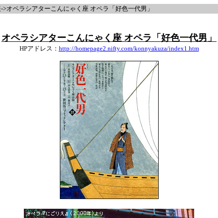
->オペラシアターこんにゃく座 オペラ「好色一代男」
オペラシアターこんにゃく座 オペラ「好色一代男」
HPアドレス：
http://homepage2.nifty.com/konnyakuza/index1.htm