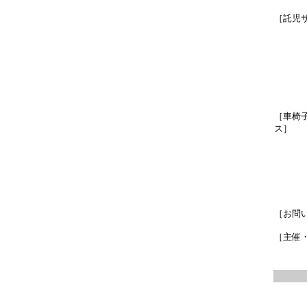
［託児
［車椅
ス］
［お問
［主催