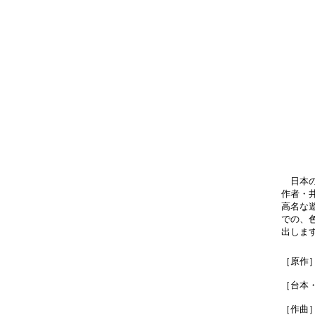
日本の
作者・
高名な
での、
出しま
［原作
［台本
［作曲