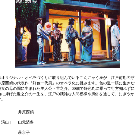
オリジナル・オペラづくりに取り組んでいるこんにゃく座が、江戸前期の浮
井原西鶴の代表作『好色一代男』のオペラ化に挑みます。色の道一筋に生きた
遊女の母の間に生まれた主人公・世之介。60歳で好色丸に乗って行方知れずに
色に捧げた世之介の一生を、江戸の猥雑な人間模様や風俗を通して、にぎやか
す。
］
井原西鶴
・演出］
山元清多
］
萩京子