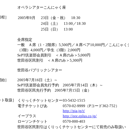
］
オペラシアターこんにゃく座
日程］
2005年9月
23日（金・祝） 18:30
24日（土） 13:00／18:30
25日（日） 13:00
］
全席指定
一般 Ａ席（1・2階席）5,500円／Ａ席ペア10,000円／こんにゃ
（3階）4,000円／学生（3階）2,000円
SePT倶楽部会員割引 ＜Ａ席のみ＞5,000円
世田谷区民割引 ＜Ａ席のみ＞5,300円
］
世田谷パブリックシアター
開始］
2005年7月16日（土）～
SePT倶楽部会員先行予約 2005年7月14日（木）～
世田谷区民先行予約 2005年7月15日（金）
ット取扱］
くりっくチケットセンター
03-5432-1515
電子チケットぴあ
0570-02-9999（Pコード362-752）
http://pia.jp/t/
イープラス
http://eee.eplus.co.jp/
ローソンチケット
0570-000-403
世田谷区民割引はくりっくチケットセンターにて前売のみ取扱い