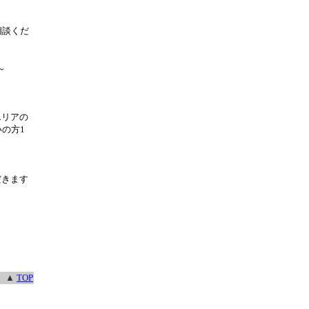
相談くだ
～
エリアの
の方1
だきます
▲
TOP