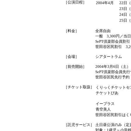
［公演日程］
2004年4月
22日（
23日（
24日（
25日（
［料金］
全席自由
一般 3,300円／当日3
SePT倶楽部会員割引 
世田谷区民割引 3,2
［会場］
シアタートラム
［前売開始］
2004年3月6日（土
SePT倶楽部会員先
世田谷区民先行予約
［チケット取扱］
くりっくチケットセ
チケットぴあ
イープラス
青空美人
世田谷区民割引はく
［託児サービス］
土日昼公演のみ（定
対象：1歳児～小学