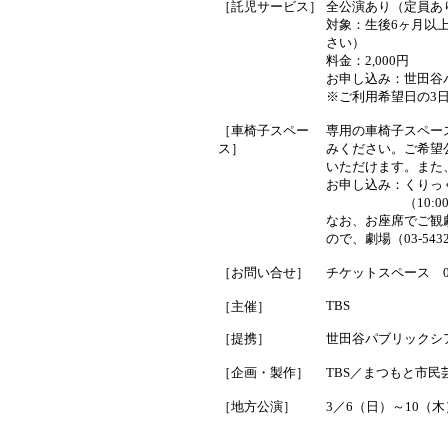
［託児サービス］
全公演あり（定員あ
対象：生後6ヶ月以
さい）
料金：2,000円
お申し込み：世田谷パブリ
※ご利用希望日の3
［車椅子スペー
専用の車椅子スペー
ス］
みください。ご希望
いただけます。また
お申し込み：
くりっく
（10:
なお、お座席でご観
ので、劇場（03-54
［お問い合せ］
チケットスペース 03-3
TBS
［主催］
［提携］
世田谷パブリックシ
［企画・製作］
TBS／まつもと市
［地方公演］
3／6（日）～10（