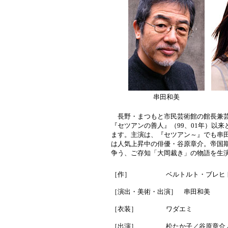
串田和美
長野・まつもと市民芸術館の館長兼芸
『セツアンの善人』（99、01年）以
ます。主演は、『セツアン～』でも串
は人気上昇中の俳優・谷原章介。帝国
争う、ご存知「大岡裁き」の物語を
［作］
ベルトルト・ブレヒ
［演出・美術・出演］ 串田和美
［衣装］
ワダエミ
［出演］
松たか子／谷原章介