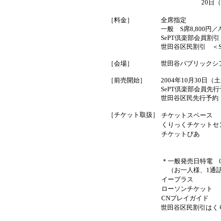
20日（
［料金］
全席指定
一般 S席8,800円／A
SePT倶楽部会員割引
世田谷区民割引 ＜S席
［会場］
世田谷パブリックシ
［前売開始］
2004年10月30日（
SePT倶楽部会員先行
世田谷区民先行予約 2
［チケット取扱］
チケットスペース
くりっくチケットセ
チケットぴあ
＊一般発売日特電 0570
（お一人様、1通話
イープラス
ローソンチケット
CNプレイガイド
世田谷区民割引はく