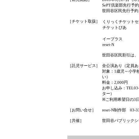
SePT倶楽部先行予約
世田谷区民先行予約 
［チケット取扱］
くりっくチケットセ
チケットぴあ
イープラス
reset-N
世田谷区民割引は、
［託児サービス］
全公演あり（定員あ
対象：1歳児～小学
い）
料金：2,000円
お申し込み：TEL03
ター）
※ご利用希望日の3
［お問い合せ］
reset-N制作部 03-
［共催］
世田谷パブリックシ