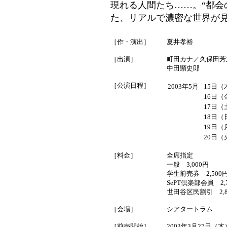
現れる人間たち……。“都会
た、リアルで濃密な世界が
［作・演出］
夏井孝裕
［出演］
町田カナ／久保田芳
中田顕史郎
［公演日程］
2003年5月
15日（
16日（
17日（
18日（
19日（
20日（
［料金］
全席指定
一般 3,000円
学生前売券 2,500
SePT倶楽部会員 2,
世田谷区民割引 2,8
［会場］
シアタートラム
［前売開始］
2003年3月27日（木