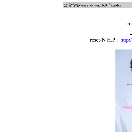
公演情報->reset-N ver.16.0「knob」
re
reset-N H.P：
http: