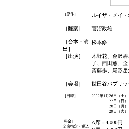
［原作］
ルイザ・メイ・
［翻案］
菅沼政雄
［台本・演
松本修
出］
［出演］
木野花、金沢碧
子、西田薫、金
斎藤歩、尾形岳
［会場］
世田谷パブリッ
［日時］
2002年1月
26日（土）
27日（日）
28日（月）
29日（火）
[料金]
A席＝4,000円
全席指定・税込