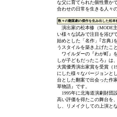
な父に育てられた個性豊か
合わせの日常を生きる人々
数々の翻案劇の傑作を生み出した松本
演出家の松本修（MODE
い様々な試みで注目を浴び
始めとした「名作」｢古典｣
うスタイルを築き上げたこ
ワイルダーの『わが町』を
しが子どもだったころ』は
大賞優秀演出家賞を受賞（1
にした様々なバージョンと
台とした翻案で出会った作
草物語』です。
1995年に北海道演劇財団
高い評価を得たこの舞台を
し、リメイクしての上演と