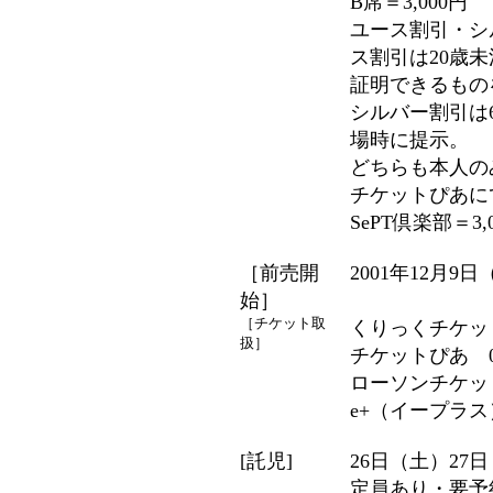
B席＝3,000円
ユース割引・シル
ス割引は20歳
証明できるもの
シルバー割引は
場時に提示。
どちらも本人の
チケットぴあに
SePT倶楽部＝3
［前売開
2001年12月9
始］
［チケット取
くりっくチケットセ
扱］
チケットぴあ 03
ローソンチケット 
e+（イープラス）
[託児]
26日（土）2
定員あり・要予