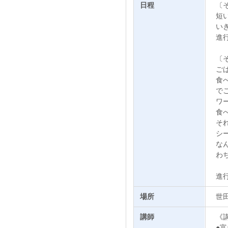
日程
〔そ
短
い
進
〔そ
ご
食
で
ワ
食
そ
シ
な
わ
進
場所
世
講師
《
●