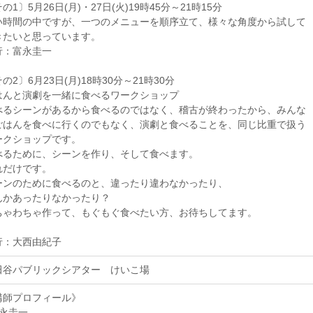
の1〕5月26日(月)・27日(火)19時45分～21時15分
い時間の中ですが、一つのメニューを順序立て、様々な角度から試して
きたいと思っています。
行：富永圭一
の2〕6月23日(月)18時30分～21時30分
はんと演劇を一緒に食べるワークショップ
べるシーンがあるから食べるのではなく、稽古が終わったから、みんな
ごはんを食べに行くのでもなく、演劇と食べることを、同じ比重で扱う
ークショップです。
べるために、シーンを作り、そして食べます。
れだけです。
ーンのために食べるのと、違ったり違わなかったり、
んかあったりなかったり？
ちゃわちゃ作って、もぐもぐ食べたい方、お待ちしてます。
行：大西由紀子
田谷パブリックシアター けいこ場
講師プロフィール》
富永圭一