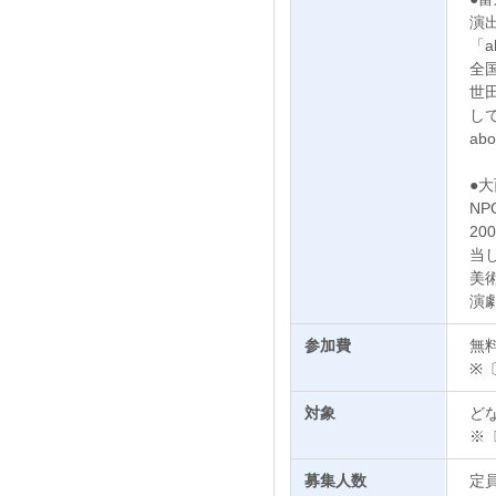
演
「a
全
世
し
ab
●
N
2
当
美
演
参加費
無
※
対象
ど
※
募集人数
定員