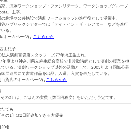
出家、演劇ワークショップ・ファシリテータ。ワークショップグループ
bofa」主宰。
国の劇場や公共施設で演劇ワークショップの進行役として活躍中。
田谷パブリックシアターでは「デイ・イン・ザ・シアター」などを進行
ている。
ofaホームページは
こちらから
大西由紀子
PO法人演劇百貨店スタッフ 1977年埼玉生まれ。
007年度より神奈川県立麻生総合高校で非常勤講師として演劇の授業を担
している。演劇ワークショップ以外の活動として、2003年より国際公募
術家展連展にて書道作品を出品。入選、入賞を果たしている。
劇百貨店のホームページは
こちらから
料
〔その2〕は、ごはんの実費（数百円程度）をいただく予定です。
なたでも
〔その1〕は2日間参加できる方優先
20名