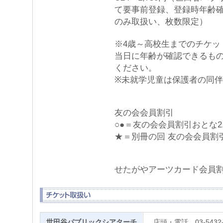
て要事前登録、登録時年齢
のみ取扱い、枚数限定）
※4歳～高校生までのチケッ
当日に年齢が確認できるも
ください。
※未就学児童は保護者の同
友の会会員割引
○●＝友の会会員割引おとな2,
★＝別冊の回 友の会会員割引
せたがやアーツカード会員
世田谷パブリックシアターチ
店頭・電話 03-5432-