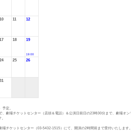
10
11
12
17
18
19
19:00
24
25
26
31
）予定。
で、劇場チケットセンター（店頭＆電話）＆公演日前日の23時30分まで、劇場オン
す。
場チケットセンター（03-5432-1515）にて、開演の2時間前まで受付いたします