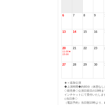
6
7
8
9
13
14
15
16
20
21
22
23
11:00★
15:00
27
28
29
30
★＝追加公演
◆上演時間◆約80分（休憩なし
◇前売券◇公演日前日の19時ま
インチケットにて受付いたしま
◇当日券◇
（電話予約）当日朝10時より、劇