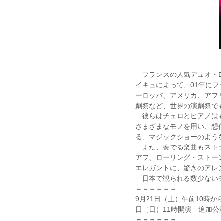
フランスの人気デュオ・D
イキュによって、01年に
ーロッパ、アメリカ、アフ
劇祭など、世界の演劇祭で
彼らはチェロとピアノはも
さまざまなモノを用い、想
る、マジックショーのよう
また、奏でる楽曲もストラ
アフ、ローリング・ストー
エレガントに、驚きのアレ
日本で観られる数少ない
＝＝＝＝＝＝
9月21日（土）午前10時
日（日）11時開演 追加
＝＝＝＝＝＝