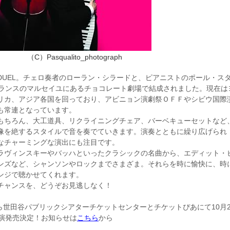
（C）Pasqualito_photograph
UEL。チェロ奏者のローラン・シラードと、ピアニストのポール・ス
フランスのマルセイユにあるチョコレート劇場で結成されました。現在は
リカ、アジア各国を回っており、アビニョン演劇祭ＯＦＦやシビウ国際
も常連となっています。
ちろん、大工道具、リクライニングチェア、バーベキューセットなど
像を絶するスタイルで音を奏でていきます。演奏とともに繰り広げられ
なチャーミングな演出にも注目です。
ヴィンスキーやバッハといったクラシックの名曲から、エディット・
ンズなど、シャンソンやロックまでさまざま。それらを時に愉快に、時
ンジで聴かせてくれます。
チャンスを、どうぞお見逃しなく！
から世田谷パブリックシアターチケットセンターとチケットぴあにて10月2
公演発売決定！お知らせは
こちら
から