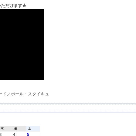
いただけます★
ード／ポール・スタイキュ
3
4
5