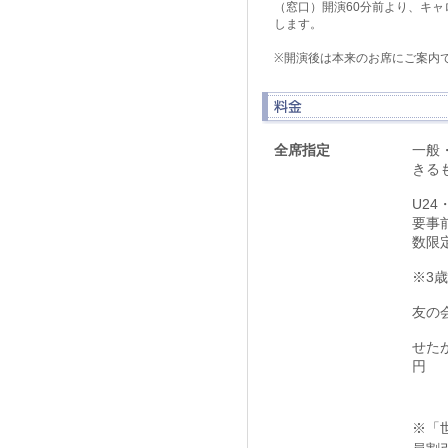
（窓口）開演60分前より、キ
します。
※開演後は本来のお席にご案内
全席指定
一般・
きる
U2
要事
数限
※3
友の
せた
円
※「