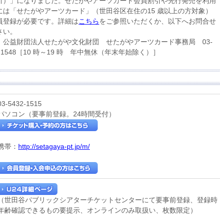
引）」になりました。せたがやアーツカード会員割引や先行発売を利用
には「せたがやアーツカード」（世田谷区在住の15 歳以上の方対象）
員登録が必要です。詳細は
こちら
をご参照いただくか、以下へお問合せ
さい。
】公益財団法人せたがや文化財団 せたがやアーツカード事務局 03-
2-1548［10 時～19 時 年中無休（年末年始除く）］
03-5432-1515
パソコン（要事前登録。24時間受付）
携帯：
http://setagaya-pt.jp/m/
（世田谷パブリックシアターチケットセンターにて要事前登録、登録時
年齢確認できるもの要提示、オンラインのみ取扱い、枚数限定）