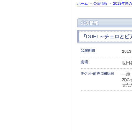
ホーム
>
公演情報
>
2013年度
『DUEL～チェロと
201
世田
一般 
友の
せた