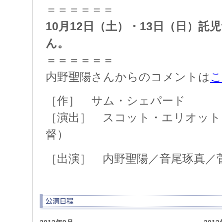
＝＝＝＝＝＝
10月12日（土）・13日（日）
ん。
＝＝＝＝＝＝
内野聖陽さんからのコメントは
こ
［作］ サム・シェパード
［演出］ スコット・エリオット（Th
督）
［出演］ 内野聖陽／音尾琢真／