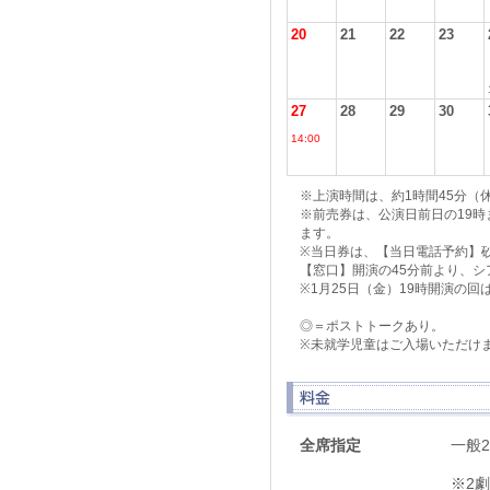
20
21
22
23
27
28
29
30
14:00
※上演時間は、約1時間45分（
※前売券は、公演日前日の19
ます。
※当日券は、【当日電話予約】砂地 
【窓口】開演の45分前より、
※1月25日（金）19時開演の
◎＝ポストトークあり。
※未就学児童はご入場いただけ
全席指定
一般2
※2