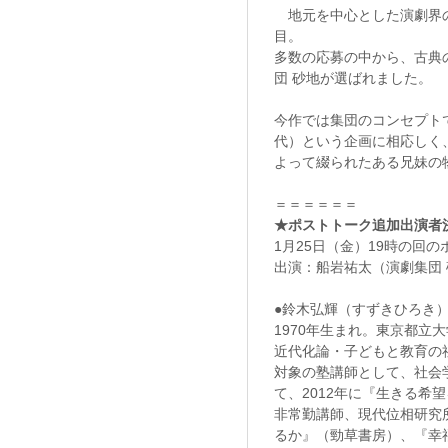
地元を中心とした演劇界の
目。
多数の応募の中から、古典
団 砂地が選ばれました。
今作では集団のコンセプト
代）という企画に相応しく
よって綴られたある兄妹の
＝＝＝＝＝＝
★ポストトーク追加出演者
1月25日（金）19時の回
出演：船岩祐太（演劇集団
●鈴木弘輝（すずきひろき
1970年生まれ。東京都
近代化論・子どもと教育の
対象の塾講師として、社会
て、2012年に『生きる
非常勤講師、現代位相研究
るか』（勁草書房）、『幸