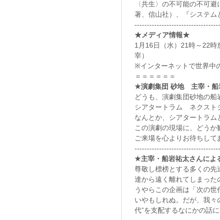
〈共生〉の不可能の不可避
著、信山社）、『システム
----------------------------------
★メディア情報★
1月16日（水）21時～22時
宰）
※インターネットで世界中
＝＝＝＝＝＝
★演劇集団 砂地 主宰・
どうも、演劇集団砂地の船
シアタートラム ネクストジ
なんとか、シアタートラム
この演劇の現場に、どうか
ご来場を心よりお待ちして
----------------------------------
★主宰・船岩祐太さんによ
尊敬し標榜とする多くの先
達から遠く離れてしまった
うやらこの企画は「次の世
いやもしれぬ。だが、我々
代”を支配するなにかの話