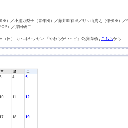
優座）／小瀧万梨子（青年団）／藤井咲有里／野々山貴之（俳優座）／
D POP）／岸田研二
20日（日） カムヰヤッセン 『やわらかいヒビ』公演情報は
こちら
から
3
4
5
10
11
12
17
18
19