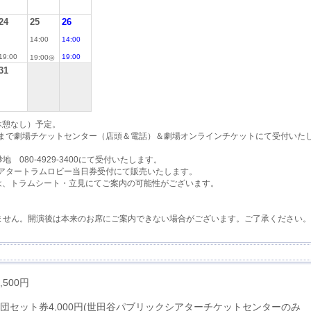
24
25
26
14:00
14:00
19:00
19:00
19:00◎
31
休憩なし）予定。
時まで劇場チケットセンター（店頭＆電話）＆劇場オンラインチケットにて受付いた
080-4929-3400にて受付いたします。
シアタートラムロビー当日券受付にて販売いたします。
回は、トラムシート・立見にてご案内の可能性がございます。
ません。開演後は本来のお席にご案内できない場合がございます。ご了承ください。
,500円
劇団セット券4,000円(世田谷パブリックシアターチケットセンターのみ