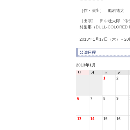
＝＝＝＝＝＝
［作・演出］ 船岩祐太
［出演］ 田中壮太郎（俳
村梨那（DULL-COLORE
2013年1月17日（木）～
2013年1月
1
2
6
7
8
9
13
14
15
16