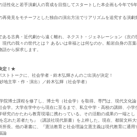
活性化と若手演劇人の育成を目指してスタートした本企画も今年で5
の再発見をモチーフとした独自の演出方法でリアリズムを追究する演劇
である古典・近代劇から遠く離れ、ネクスト・ジェネレーション（次の
、現代の我々の世代とは？ あるいは幸福とは何なのか。船岩自身の言葉
物語から探求します。
決定！★
のポストトークに、社会学者・鈴木弘輝さんのご出演が決定！
 砂地主宰・作・演出）／鈴木弘輝（社会学者）
）
立大学院博士課程を修了し、博士号（社会学）を取得。専門は、現代文化論
社会学。大学在学中から現在に至るまで、私立中学・高校の講師、小学
学研究のかたわら教育現場に携わっている。その活動の成果の一端とし
希望を忘れた若者たち』（講談社現代新書）を上梓した。現在、都留文科大
所所長。他の著書に、『憲法教育と社会理論立憲主義は現代教育に通用
福論