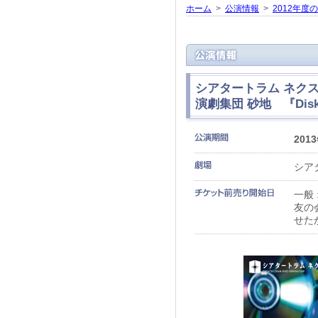
ホーム
>
公演情報
>
2012年度
シアタートラム ネクスト
演劇集団 砂地 『Dis
201
シア
一般 
友の
せた