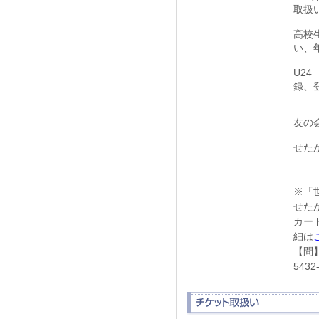
取扱
高校
い、
U2
録、
友の会
せた
※「
せた
カー
細は
【問
543