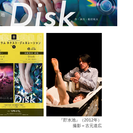
『貯水池』（2012年）
撮影＝古元道広