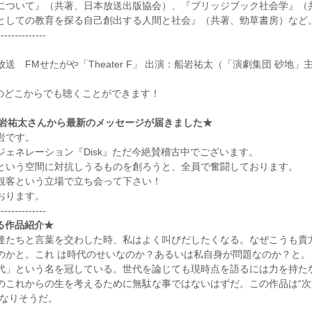
について』（共著、日本放送出版協会）、『ブリッジブック社会学』（
としての教育を探る自己創出する人間と社会』（共著、勁草書房）など
--------------
放送 FMせたがや「Theater F」 出演：船岩祐太（「演劇集団 砂地」
のどこからでも聴くことができます！
船岩祐太さんから最新のメッセージが届きました★
岩です。
ェネレーション『Disk』ただ今絶賛稽古中でございます。
という空間に対抗しうるものを創ろうと、全員で奮闘しております。
観客という立場で立ち会って下さい！
おります。
--------------
る作品紹介★
達たちと言葉を交わした時、私はよく叫びだしたくなる。なぜこうも貴
のかと。これ は時代のせいなのか？あるいは私自身が問題なのか？と。
代」という名を冠している。世代を論じても現時点を語るには力を持た
のこれからの生を考えるために無駄な事ではないはずだ。この作品は“次
になりそうだ。