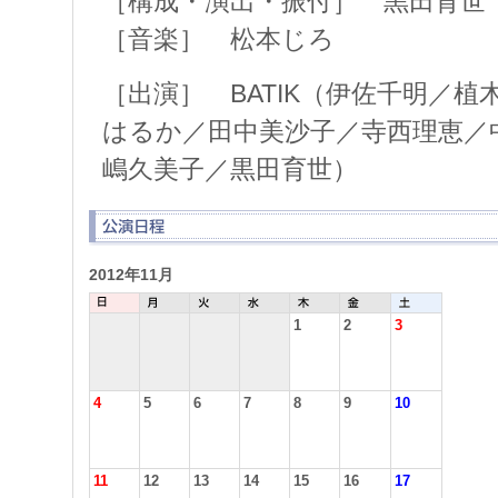
［構成・演出・振付］ 黒田育世
［音楽］ 松本じろ
［出演］ BATIK（伊佐千明／
はるか／田中美沙子／寺西理恵／
嶋久美子／黒田育世）
2012年11月
1
2
3
4
5
6
7
8
9
10
11
12
13
14
15
16
17