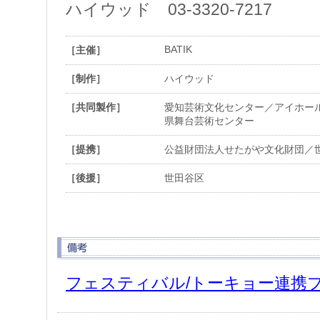
ハイウッド 03-3320-7217
BATIK
［主催］
［制作］
ハイウッド
［共同製作］
愛知芸術文化センター／アイホール
県舞台芸術センター
［提携］
公益財団法人せたがや文化財団／
［後援］
世田谷区
フェスティバル/トーキョー連携