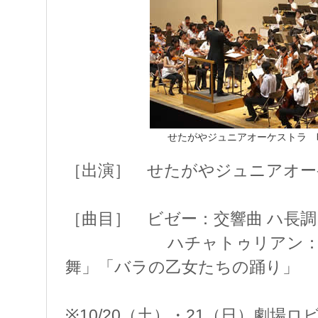
せたがやジュニアオーケストラ 
［出演］ せたがやジュニアオー
［曲目］ ビゼー：交響曲 ハ長調
ハチャトゥリアン：『ガ
舞」「バラの乙女たちの踊り」
※10/20（土）・21（日）劇場