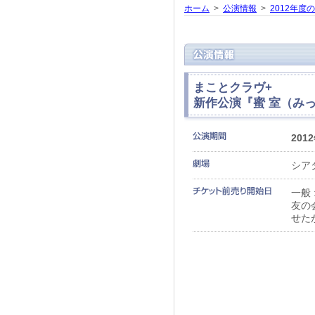
ホーム
>
公演情報
>
2012年度
まことクラヴ+
新作公演『蜜 室（み
201
シア
一般 
友の
せた