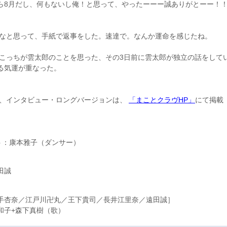
ら8月だし、何もないし俺！と思って、やったーーー誠ありがとーー！
いなと思って、手紙で返事をした。速達で。なんか運命を感じたね。
。こっちが雲太郎のことを思った、その3日前に雲太郎が独立の話をして
る気運が重なった。
る、インタビュー・ロングバージョンは、
「まことクラヴHP」
にて掲載
スト：康本雅子（ダンサー）
田誠
手杏奈／江戸川卍丸／王下貴司／長井江里奈／遠田誠］
和子+森下真樹（歌）