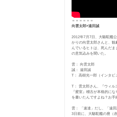
＝＝＝＝＝＝
向雲太郎×遠田誠
2012年7月7日、大駱駝
かりの向雲太郎さんと、観
んでいるヒトは、死んだま
の意気込みを聞いた。
雲： 向雲太郎
誠： 遠田誠
T： 高樹光一郎（インタ
T： 雲太郎さん、『ウィ
『蜜室』稽古が本格的にな
を書いたんですよね？お手
雲： 「速達」だし、「遠
3日前に、大駱駝艦の麿（