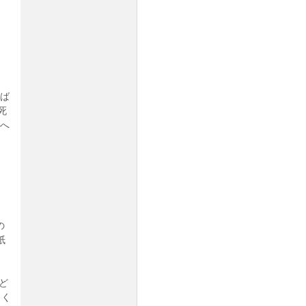
たば
死
』へ
の
紙
ど
っく