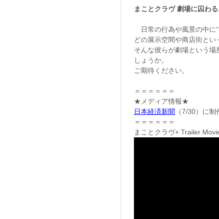
まことクラヴ 劇場に囚わる
日常の行為や風景の中に“
どの展示空間や商店街とい
そんな彼らが劇場という場
しょうか。
ご期待ください。
＝＝＝＝＝＝
★メディア情報★
日本経済新聞
（7/30）に
＝＝＝＝＝＝
まことクラヴ+ Trailer Movi