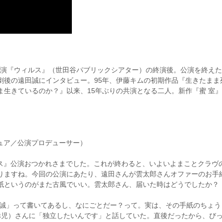
艦公演『ウィルス』（世田谷パブリックシアター）の終演後。公演を終え
劇後の遠田誠にインタビュー。95年、伊藤キムの初期作品『生きたまま
ま生きているのか？』以来、15年ぶりの共演となる二人。新作『蜜 室
ビュア／公演プロデューサー）
ルス』公演おつかれさまでした。これが終わると、いよいよまことクラヴ
りますね。今回の公演にあたり、遠田さんが雲太郎さんオファーのお手
紙というのがまた古風でいい。雲太郎さん、届いた時はどうでしたか？
田誠」って書いてあるし、なにごとだー？って。実は、その手紙のちょう
赤児）さんに「独立したいんです」と話していた。直後だったから、び