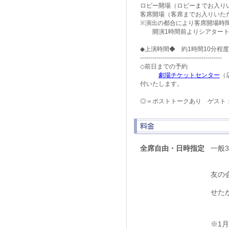
ロビー開場（ロビーまでお入りい
客席開場（客席までお入りいただ
※演出の都合により客席開場時
開演1時間前よりシアタートラ
◆上演時間◆ 約1時間10分
----------------------------------------
◇前日までの予約
劇場チケットセンター
付いたします。
◎＝ポストトークあり ゲスト
全席自由・日時指定
一般3
友の会
せた
※1