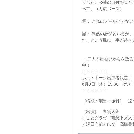
りした。公演の日付を見た
って。（万歳ポーズ）
雲： これはメールじゃな
誠： 偶然の必然というか
た、という風に、事が起き
→ 二人が出会いからを語
中！
＝＝＝＝＝＝
ポストトーク出演者決定！
8月9日（木）19:30 ゲ
＝＝＝＝＝＝
［構成・演出・振付］ 遠
［出演］ 向雲太郎
まことクラヴ［荒悠平／入
／澤田有紀／ほか 高橋美