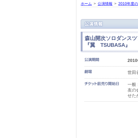
ホーム
>
公演情報
>
2010年度
森山開次ソロダンスツア
『翼 TSUBASA』
201
世田
一般 
友の
せた