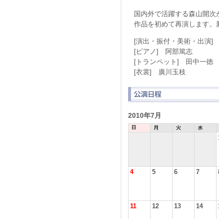
国内外で活躍する森山開次が
作品を初めて再演します。
[演出・振付・美術・出演]
[ピアノ] 阿部篤志
[トランペット] 田中一徳
[衣裳] 廣川玉枝
2010年7月
4
5
6
7
11
12
13
14