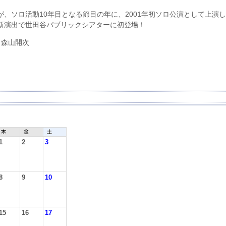
、ソロ活動10年目となる節目の年に、2001年初ソロ公演として上演
新演出で世田谷パブリックシアターに初登場！
 森山開次
1
2
3
8
9
10
15
16
17