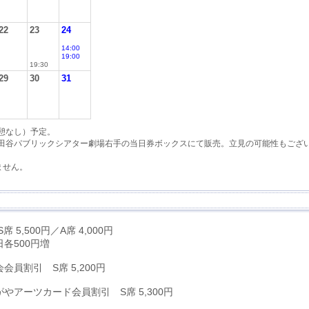
22
23
24
14:00
19:00
19:30
29
30
31
憩なし）予定。
世田谷パブリックシアター劇場右手の当日券ボックスにて販売。立見の可能性もござ
。
ません。
S席 5,500円／A席 4,000円
各500円増
会員割引 S席 5,200円
やアーツカード会員割引 S席 5,300円