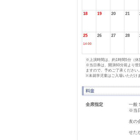
18
19
20
21
25
26
27
28
14:00
※上演時間は、約1時間5分（休
※当日券は、開演60分前より
ますので、予めご了承ください
※未就学児童はご入場いただけ
全席指定
一般 
※当日
友の会
せたが