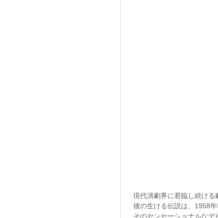
現代演劇界に君臨し続ける
彼の生ける伝説は、1958
そのセンセーショナルなデ