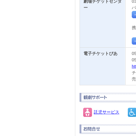
劇場チケットセンタ
0
ー
パ
携
電子チケットぴあ
0
0
ht
チ
売
託児サービス