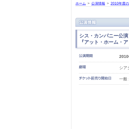
ホーム
>
公演情報
>
2010年度
シス・カンパニー公演
『アット・ホーム・ア
201
シア
一般 