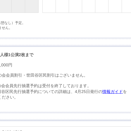
休憩なし）予定。
ません。
1人様1公演2枚まで
,000円
の会会員割引・世田谷区民割引はございません。
の会会員先行抽選予約は受付を終了しております。
田谷区民先行抽選予約についての詳細は、4月25日発行の
情報ガイド
を
ください。