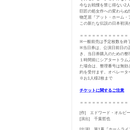
今なお戦慄を禁じ得ない2
巨匠の処女作への変わらぬ
物芝居『アット・ホーム・
この新たな伝説の日本初演
＝＝＝＝＝＝＝＝＝＝＝＝
※一般前売は予定枚数を終
※当日券は、公演日前日の正午
き、当日券購入のための整
１時間前にシアタートラム
た場合は、整理番号は無効
約を受付ます。オペレータ
※お1人様2枚まで
チケットに関するご注意
＝＝＝＝＝＝＝＝＝＝＝＝
[作] エドワード・オルビ
[演出] 千葉哲也
[出演] 第1幕『ホームラ