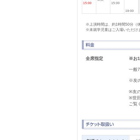
15:00
15:00
19:00
※上演時間は、約1時間50分（
※未就学児童はご入場いただけ
全席指定
※お
一般7
※友
※友
※世
ご覧