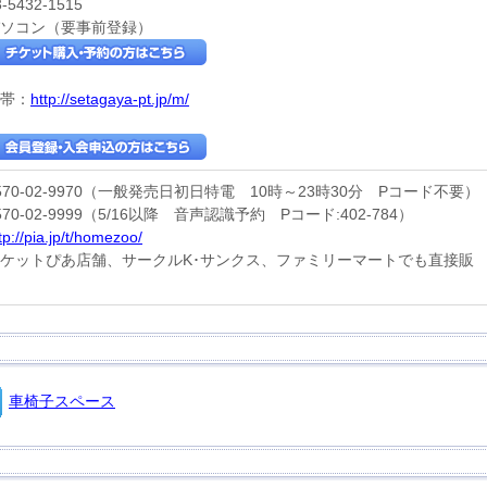
3-5432-1515
ソコン（要事前登録）
帯：
http://setagaya-pt.jp/m/
570-02-9970（一般発売日初日特電 10時～23時30分 Pコード不要）
570-02-9999（5/16以降 音声認識予約 Pコード:402-784）
tp://pia.jp/t/homezoo/
ケットぴあ店舗、サークルK･サンクス、ファミリーマートでも直接販
車椅子スペース