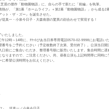
人芝居の傑作「動物園物語」に、自らの手で新たに「前編」を執筆。
情熱が、「第1幕『ホームライフ』＋第2幕『動物園物語』」から成る2
アット・ザ・ズー』を誕生させた。
が堤真一・小泉今日子・大森南朋の驚異の顔合わせで実現する！
了いたしました。
12時～14時に、ﾁｹｯﾄぴあ当日券専用電話0570-02-9998にお電話い
理番号をご予約ください（予定枚数終了次第、受付終了）。公演当日開
入口前にご集合いただき、整理番号順に販売いたします。集合時間に遅
となりますので、ご注意ください。尚、昼夜公演も上記時間帯に同時に
ーに希望公演時間をお伝えください。
ー
イフ』 堤真一／小泉今日子