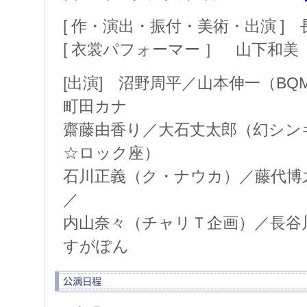
[ 作・演出・振付・美術・出演 ]
[ 衣裳パフォーマー ］ 山下和美
[出演] 沼野周平／山本伸一（BQ
町田カナ
齋藤由香り／大石丈太郎（幻シン
☆ロック座）
石川正義（ク・ナウカ）／藤代博之
／
内山奈々（チャリＴ企画）／長谷
すがぽん