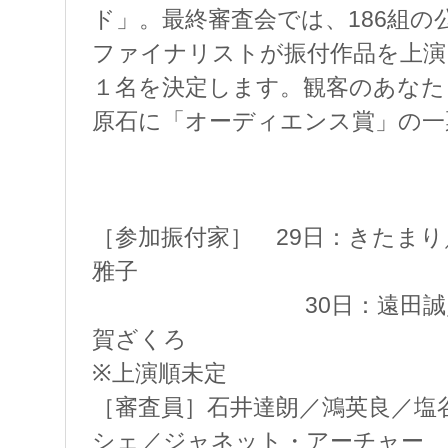
ド」。最終審査会では、186組
ファイナリストが振付作品を上演
１名を決定します。観客のあなた
原石に「オーディエンス賞」の一
［参加振付家］ 29日：きたま
雅子
30日：遠田誠／岡本
賀ざくろ
※上演順未定
［審査員］石井達朗／鴻英良／塩
シェ／ジャネット・アーチャー