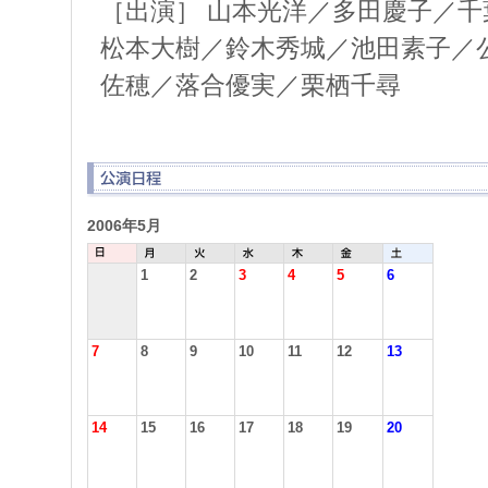
［出演］ 山本光洋／多田慶子／
松本大樹／鈴木秀城／池田素子／
佐穂／落合優実／栗栖千尋
2006年5月
1
2
3
4
5
6
7
8
9
10
11
12
13
14
15
16
17
18
19
20